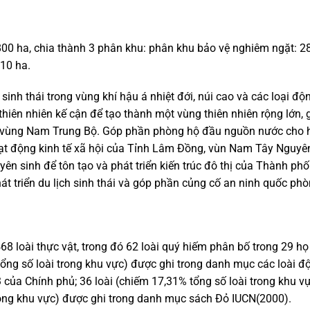
800 ha,
chia thành 3 phân khu: p
hân khu bảo vệ nghiêm ngặt: 2
 10 ha
.
 sinh thái trong vùng khí hậu á nhiệt đới, núi cao và các loại 
thiên nhiên kế cận để tạo thành một vùng thiên nhiên rộng lớn,
vùng Nam Trung Bộ. Góp phần phòng hộ đầu nguồn nước cho h
ạt động kinh tế xã hội của Tỉnh Lâm Đồng, vùn Nam Tây Nguy
ên sinh để tôn tạo và phát triển kiến trúc đô thị của Thành ph
phát triển du lịch sinh thái và góp phần củng cố an ninh quốc 
68 loài
thực vật, t
rong đó 62 loài quy
́
hiếm phân bố trong 29 họ
tổng số loài trong khu vực) được ghi trong danh mục các loài 
 của Chính phủ
;
36 loài (chiếm 17,31% tổng số loài trong khu 
trong khu vực) được ghi trong danh mục sách Đỏ IUCN(2000).