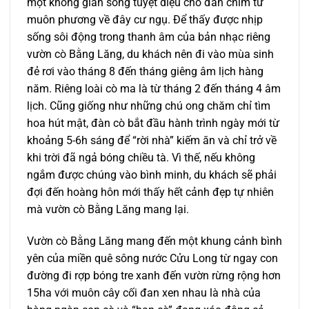
một không gian sống tuyệt diệu cho đàn chim từ
muôn phương về đây cư ngụ. Để thấy được nhịp
sống sôi động trong thanh âm của bản nhạc riêng
vườn cò Bằng Lăng, du khách nên đi vào mùa sinh
đẻ rơi vào tháng 8 đến tháng giêng âm lịch hàng
năm. Riêng loài cò ma là từ tháng 2 đến tháng 4 âm
lịch. Cũng giống như những chú ong chăm chỉ tìm
hoa hút mật, đàn cò bắt đầu hành trình ngày mới từ
khoảng 5-6h sáng để “rời nhà” kiếm ăn và chỉ trở về
khi trời đã ngả bóng chiều tà. Vì thế, nếu không
ngắm được chúng vào bình minh, du khách sẽ phải
đợi đến hoàng hôn mới thấy hết cảnh đẹp tự nhiên
mà vườn cò Bằng Lăng mang lại.
Vườn cò Bằng Lăng mang đến một khung cảnh bình
yên của miền quê sông nước Cửu Long từ ngay con
đường đi rợp bóng tre xanh đến vườn rừng rộng hơn
15ha với muôn cây cối đan xen nhau là nhà của