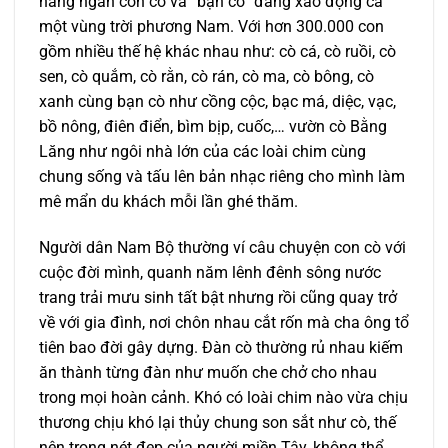
hàng ngàn con cò và “bạn cò” đang xáo động cả
một vùng trời phương Nam. Với hơn 300.000 con
gồm nhiều thế hệ khác nhau như: cò cá, cò ruồi, cò
sen, cò quắm, cò rằn, cò rán, cò ma, cò bông, cò
xanh cùng bạn cò như cồng cộc, bạc má, diệc, vạc,
bồ nông, điên điển, bìm bịp, cuốc,… vườn cò Bằng
Lăng như ngôi nhà lớn của các loài chim cùng
chung sống và tấu lên bản nhạc riêng cho mình làm
mê mẩn du khách mỗi lần ghé thăm.
Người dân Nam Bộ thường ví câu chuyện con cò với
cuộc đời mình, quanh năm lênh đênh sông nước
trang trải mưu sinh tất bật nhưng rồi cũng quay trở
về với gia đình, nơi chôn nhau cắt rốn mà cha ông tổ
tiên bao đời gây dựng. Đàn cò thường rủ nhau kiếm
ăn thành từng đàn như muốn che chở cho nhau
trong mọi hoàn cảnh. Khó có loài chim nào vừa chịu
thương chịu khó lại thủy chung son sắt như cò, thế
nên trong nét đẹp của người miền Tây, không thể