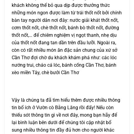
khách không thể bỏ qua dịp được thưởng thức
những món ngon được làm từ trái thốt nốt bởi chính
bàn tay người dân nơi đây: nước giải khát thốt nốt,
cơm thốt nốt, chè thốt nốt, bánh bò thốt nốt, đường
thốt nốt,… để chiêm nghiệm vị ngọt thanh, nhẹ dịu
của thốt nốt đang tan dần trên đầu lưỡi. Ngoài ra,
còn có rất nhiều món ăn đặc sản chung của xứ sở
Cần Thơ đợi chờ du khách khám phá như: các lóc
nướng trui, cháo cá lóc, bánh cống Cần Thơ, bánh
xèo miền Tây, chè bưởi Cần Thơ
Vậy là chúng ta đã tìm hiểu thêm được nhiều thông
tin bổ ích ở Vườn cò Bằng Lăng rồi đấy! Nếu còn
thiếu sót thông tin gì về nơi đây, mong bạn hãy để
lại bình luận bên dưới để chúng tôi cập nhật bổ
sung nhiều thông tin đầy đủ hơn cho người khác