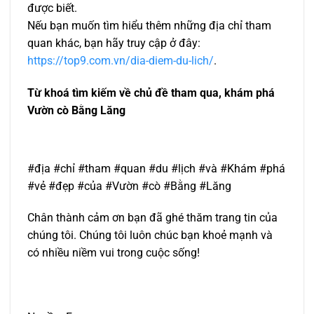
được biết.
Nếu bạn muốn tìm hiểu thêm những địa chỉ tham
quan khác, bạn hãy truy cập ở đây:
https://top9.com.vn/dia-diem-du-lich/
.
Từ khoá tìm kiếm về chủ đề tham qua, khám phá
Vườn cò Bằng Lăng
#địa #chỉ #tham #quan #du #lịch #và #Khám #phá
#vẻ #đẹp #của #Vườn #cò #Bằng #Lăng
Chân thành cảm ơn bạn đã ghé thăm trang tin của
chúng tôi. Chúng tôi luôn chúc bạn khoẻ mạnh và
có nhiều niềm vui trong cuộc sống!