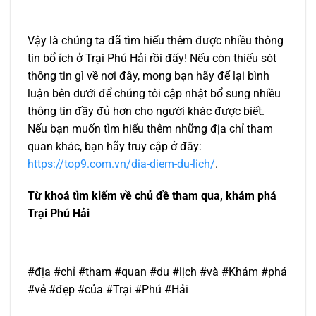
Vậy là chúng ta đã tìm hiểu thêm được nhiều thông
tin bổ ích ở Trại Phú Hải rồi đấy! Nếu còn thiếu sót
thông tin gì về nơi đây, mong bạn hãy để lại bình
luận bên dưới để chúng tôi cập nhật bổ sung nhiều
thông tin đầy đủ hơn cho người khác được biết.
Nếu bạn muốn tìm hiểu thêm những địa chỉ tham
quan khác, bạn hãy truy cập ở đây:
https://top9.com.vn/dia-diem-du-lich/
.
Từ khoá tìm kiếm về chủ đề tham qua, khám phá
Trại Phú Hải
#địa #chỉ #tham #quan #du #lịch #và #Khám #phá
#vẻ #đẹp #của #Trại #Phú #Hải