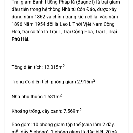
Trại giam Banh I tiếng Pháp là (Bagne I) là trại giam
đầu tiên trong hệ thống Nhà tù Côn Đảo, được xây
dựng năm 1862 và chỉnh trang kiên cố lại vào năm
1896 Năm 1954 đổi là Lao I. Thời Vịêt Nam Cộng
Hoà, trại có tên là Trại I , Trại Cộng Hoà, Trại II,
Trại
Phú Hải.
2
Tổng diện tích: 12.015m
2
Trong đó diện tích phòng giam 2.915m
2
Nhà phụ thuộc:1.531m
2
Khoảng trống, cây xanh: 7.569m
Bao gồm: 10 phòng giam tập thể (chia làm 2 dãy,
mỗi dãy 5 phòng), 1 phòng giam tù đặc biệt, 20 xà