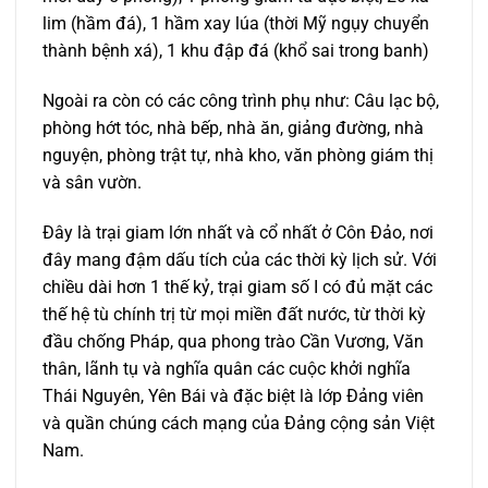
lim (hầm đá), 1 hầm xay lúa (thời Mỹ ngụy chuyển
thành bệnh xá), 1 khu đập đá (khổ sai trong banh)
Ngoài ra còn có các công trình phụ như: Câu lạc bộ,
phòng hớt tóc, nhà bếp, nhà ăn, giảng đường, nhà
nguyện, phòng trật tự, nhà kho, văn phòng giám thị
và sân vườn.
Đây là trại giam lớn nhất và cổ nhất ở Côn Đảo, nơi
đây mang đậm dấu tích của các thời kỳ lịch sử. Với
chiều dài hơn 1 thế kỷ, trại giam số I có đủ mặt các
thế hệ tù chính trị từ mọi miền đất nước, từ thời kỳ
đầu chống Pháp, qua phong trào Cần Vương, Văn
thân, lãnh tụ và nghĩa quân các cuộc khởi nghĩa
Thái Nguyên, Yên Bái và đặc biệt là lớp Đảng viên
và quần chúng cách mạng của Đảng cộng sản Việt
Nam.