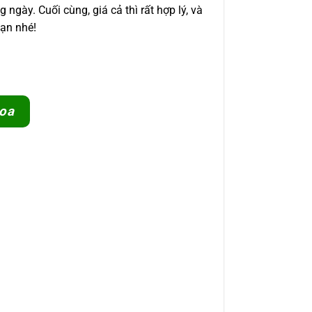
gày. Cuối cùng, giá cả thì rất hợp lý, và
bạn nhé!
oa