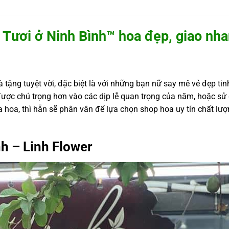
 Tươi ở Ninh Bình™ hoa đẹp, giao nhan
tặng tuyệt vời, đặc biệt là với những bạn nữ say mê vẻ đẹp tin
được chú trọng hơn vào các dịp lễ quan trọng của năm, hoặc sử 
hoa, thì hẵn sẽ phân vân để lựa chọn shop hoa uy tín chất lượ
nh – Linh Flower