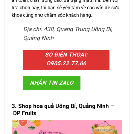
an toàn, chất lượng cao, đa dạng mẫu mã. Đến với
lựa chọn này, thì bạn sẽ yên tâm về các vấn đề sức
khoẻ cũng như chăm sóc khách hàng.
Địa chỉ: 438, Quang Trung Uông Bí,
Quảng Ninh
SỐ ĐIỆN THOẠI:
O905.22.77.66
NHẮN TIN ZALO
3. Shop hoa quả Uông Bí, Quảng Ninh –
DP Fruits