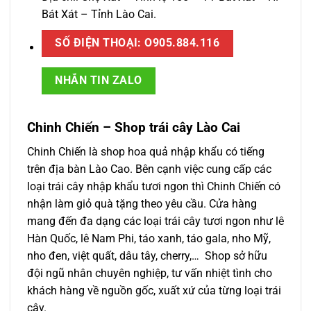
Bát Xát – Tỉnh Lào Cai.
SỐ ĐIỆN THOẠI: O905.884.116
NHẮN TIN ZALO
Chinh Chiến – Shop trái cây Lào Cai
Chinh Chiến là shop hoa quả nhập khẩu có tiếng
trên địa bàn Lào Cao. Bên cạnh việc cung cấp các
loại trái cây nhập khẩu tươi ngon thì Chinh Chiến có
nhận làm giỏ quà tặng theo yêu cầu. Cửa hàng
mang đến đa dạng các loại trái cây tươi ngon như lê
Hàn Quốc, lê Nam Phi, táo xanh, táo gala, nho Mỹ,
nho đen, việt quất, dâu tây, cherry,… Shop sở hữu
đội ngũ nhân chuyên nghiệp, tư vấn nhiệt tình cho
khách hàng về nguồn gốc, xuất xứ của từng loại trái
cây.