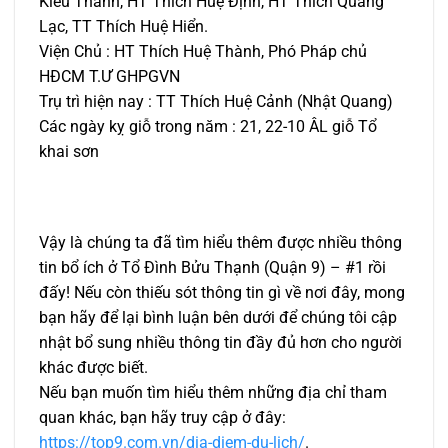
Kiểu Thanh, HT Thích Huệ Định, HT Thích Quảng
Lạc, TT Thích Huệ Hiển.
Viện Chủ : HT Thích Huệ Thành, Phó Pháp chủ
HĐCM T.Ư GHPGVN
Trụ trì hiện nay : TT Thích Huệ Cảnh (Nhật Quang)
Các ngày kỵ giỗ trong năm : 21, 22-10 ÂL giỗ Tổ
khai sơn
Vậy là chúng ta đã tìm hiểu thêm được nhiều thông
tin bổ ích ở Tổ Đình Bửu Thạnh (Quận 9) – #1 rồi
đấy! Nếu còn thiếu sót thông tin gì về nơi đây, mong
bạn hãy để lại bình luận bên dưới để chúng tôi cập
nhật bổ sung nhiều thông tin đầy đủ hơn cho người
khác được biết.
Nếu bạn muốn tìm hiểu thêm những địa chỉ tham
quan khác, bạn hãy truy cập ở đây:
https://top9.com.vn/dia-diem-du-lich/
.