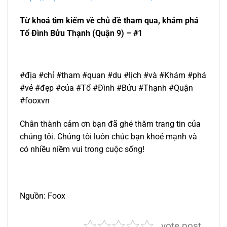
Từ khoá tìm kiếm về chủ đề tham qua, khám phá
Tổ Đình Bửu Thạnh (Quận 9) – #1
#địa #chỉ #tham #quan #du #lịch #và #Khám #phá
#vẻ #đẹp #của #Tổ #Đình #Bửu #Thạnh #Quận
#fooxvn
Chân thành cảm ơn bạn đã ghé thăm trang tin của
chúng tôi. Chúng tôi luôn chúc bạn khoẻ mạnh và
có nhiều niềm vui trong cuộc sống!
Nguồn: Foox
vote post