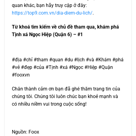
quan khác, bạn hãy truy cập ở đây:
https://top9.com.vn/dia-diem-du-lich/
.
Từ khoá tìm kiếm về chủ đề tham qua, khám phá
Tịnh xá Ngọc Hiệp (Quận 6) – #1
#địa #chỉ #tham #quan #du #lịch #và #Khám #phá
#vẻ #đẹp #của #Tịnh #xá #Ngọc #Hiệp #Quận
#fooxvn
Chân thành cảm ơn bạn đã ghé thăm trang tin của
chúng tôi. Chúng tôi luôn chúc bạn khoẻ mạnh và
có nhiều niềm vui trong cuộc sống!
Nguồn: Foox