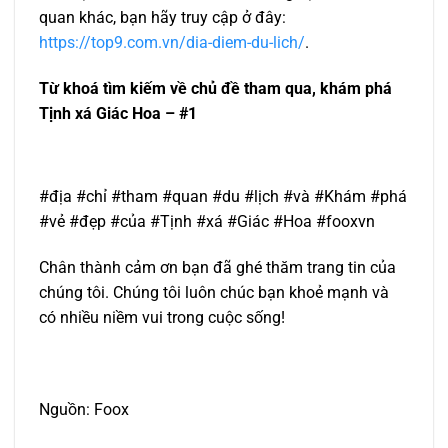
quan khác, bạn hãy truy cập ở đây:
https://top9.com.vn/dia-diem-du-lich/
.
Từ khoá tìm kiếm về chủ đề tham qua, khám phá
Tịnh xá Giác Hoa – #1
#địa #chỉ #tham #quan #du #lịch #và #Khám #phá
#vẻ #đẹp #của #Tịnh #xá #Giác #Hoa #fooxvn
Chân thành cảm ơn bạn đã ghé thăm trang tin của
chúng tôi. Chúng tôi luôn chúc bạn khoẻ mạnh và
có nhiều niềm vui trong cuộc sống!
Nguồn: Foox