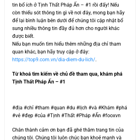
tin bổ ích ở Tịnh Thất Pháp Ấn – #1 rồi đấy! Nếu
còn thiếu sót thông tin gì về nơi đây, mong bạn hãy
để lại bình luận bên dưới để chúng tôi cập nhật bổ
sung nhiều thông tin đầy đủ hơn cho người khác
được biết.
Nếu bạn muốn tìm hiểu thêm những địa chỉ tham
quan khác, bạn hãy truy cập ở đây:
https://top9.com.vn/dia-diem-du-lich/
.
Từ khoá tìm kiếm về chủ đề tham qua, khám phá
Tịnh Thất Pháp Ấn – #1
#địa #chỉ #tham #quan #du #lịch #và #Khám #phá
#vẻ #đẹp #của #Tịnh #Thất #Pháp #Ấn #fooxvn
Chân thành cảm ơn bạn đã ghé thăm trang tin của
chúng tôi. Chúng tôi luôn chúc bạn khoẻ mạnh và