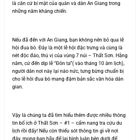
là căn cứ bí mật của quân và dân An Giang trong
những năm kháng chiến.
Nếu đã đến với An Giang, bạn không nên bỏ qua lễ
hội đua bò. Đây là một lễ hội đặc trưng và cùng là
nét độc đáo, thú vị của vùng 7 núi – Thất Sơn. Hằng
năm, cứ đến dịp lễ “Đôn ta”( vào tháng 10 âm lịch),
người dân nơi này lại náo nức, tưng bừng chuẩn bị
cho lễ hôi đua bò mang đậm bản sắc văn hóa dân
gian.
Vậy là chúng ta đã tìm hiểu thêm được nhiều thông
tin bổ ích ở Thất Sơn – #1 – cẩm nang tra cứu du
lịch rồi đấy! Nếu còn thiếu sót thông tin gì về nơi
đây, mong bạn hãy để lại bình luận bên dưới để