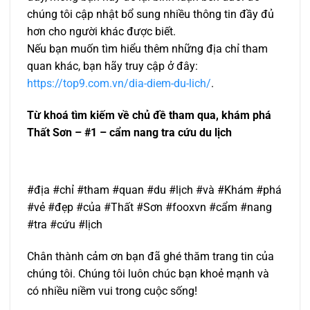
chúng tôi cập nhật bổ sung nhiều thông tin đầy đủ
hơn cho người khác được biết.
Nếu bạn muốn tìm hiểu thêm những địa chỉ tham
quan khác, bạn hãy truy cập ở đây:
https://top9.com.vn/dia-diem-du-lich/
.
Từ khoá tìm kiếm về chủ đề tham qua, khám phá
Thất Sơn – #1 – cẩm nang tra cứu du lịch
#địa #chỉ #tham #quan #du #lịch #và #Khám #phá
#vẻ #đẹp #của #Thất #Sơn #fooxvn #cẩm #nang
#tra #cứu #lịch
Chân thành cảm ơn bạn đã ghé thăm trang tin của
chúng tôi. Chúng tôi luôn chúc bạn khoẻ mạnh và
có nhiều niềm vui trong cuộc sống!