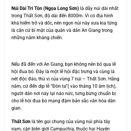
Núi Dài Tri Tôn (Ngọa Long Sơn)
là dãy núi dài nhất
trong Thất Sơn, độ dài đến 8000m. Vì có địa hình
khá hiểm trở và dốc, nên ngọn núi này xưa kia từng
là căn cứ bí mật của quân và dân An Giang trong
những năm kháng chiến.
Nếu đã đến với An Giang, bạn không nên bỏ qua lễ
hội đua bò. Đây là một lễ hội đặc trưng và cùng là
nét độc đáo, thú vị của vùng 7 núi – Thất Sơn. Hằng
năm, cứ đến dịp lễ “Đôn ta”( vào tháng 10 âm lịch),
người dân nơi này lại náo nức, tưng bừng chuẩn bị
cho lễ hôi đua bò mang đậm bản sắc văn hóa dân
gian.
Thất Sơn
là tên gọi chung của vùng núi phía tây
nam, cận biên giới Campuchia, thuộc hai Huyện