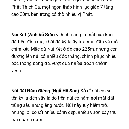
Phật Thích Ca, một ngọn tháp hình lục giác 7 tầng
cao 30m, bên trong có thờ nhiều vị Phật.
Núi Két (Anh Vũ Sơn)
vì hình dáng lạ mắt của khối
đá trên đỉnh núi, khối đá kỳ lạ ấy tựa như đầu và mỏ
chim két. Mặc dù Núi Két ở độ cao 225m, nhưng con
đường lên núi có nhiều đốc thẳng, chinh phục nhiều
bậc thang bằng đá, vượt qua nhiều đoạn chênh
vênh.
Núi Dài Năm Giếng (Ngũ Hồ Sơn)
Sở dĩ núi có cái
tên kỳ lạ đến vậy là do trên núi có năm nơi mặt đất
trũng sâu như giếng nước. Núi này tuy hiểm trở,
nhưng lại có rất nhiều cảnh đẹp, nhiều vườn cây trĩu
trái quanh năm.