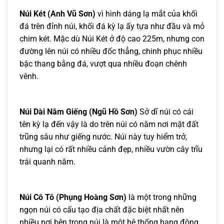
Núi Két (Anh Vũ Sơn)
vì hình dáng lạ mắt của khối
đá trên đỉnh núi, khối đá kỳ lạ ấy tựa như đầu và mỏ
chim két. Mặc dù Núi Két ở độ cao 225m, nhưng con
đường lên núi có nhiều đốc thẳng, chinh phục nhiều
bậc thang bằng đá, vượt qua nhiều đoạn chênh
vênh.
Núi Dài Năm Giếng (Ngũ Hồ Sơn)
Sở dĩ núi có cái
tên kỳ lạ đến vậy là do trên núi có năm nơi mặt đất
trũng sâu như giếng nước. Núi này tuy hiểm trở,
nhưng lại có rất nhiều cảnh đẹp, nhiều vườn cây trĩu
trái quanh năm.
Núi Cô Tô (Phụng Hoàng Sơn)
là một trong những
ngọn núi có cấu tạo địa chất đặc biệt nhất nên
nhiều nơi bên trong núi là một hệ thống hang động