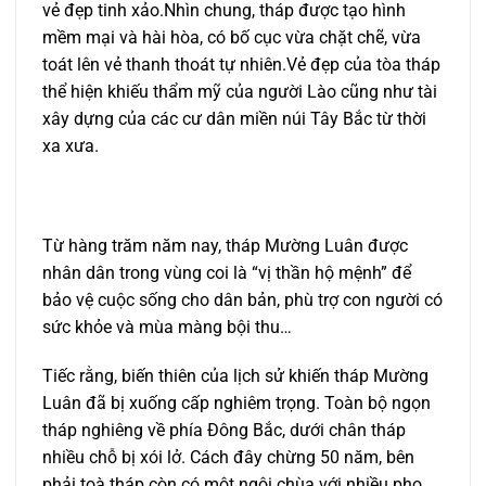
vẻ đẹp tinh xảo.Nhìn chung, tháp được tạo hình
mềm mại và hài hòa, có bố cục vừa chặt chẽ, vừa
toát lên vẻ thanh thoát tự nhiên.Vẻ đẹp của tòa tháp
thể hiện khiếu thẩm mỹ của người Lào cũng như tài
xây dựng của các cư dân miền núi Tây Bắc từ thời
xa xưa.
Từ hàng trăm năm nay, tháp Mường Luân được
nhân dân trong vùng coi là “vị thần hộ mệnh” để
bảo vệ cuộc sống cho dân bản, phù trợ con người có
sức khỏe và mùa màng bội thu…
Tiếc rằng, biến thiên của lịch sử khiến tháp Mường
Luân đã bị xuống cấp nghiêm trọng. Toàn bộ ngọn
tháp nghiêng về phía Đông Bắc, dưới chân tháp
nhiều chỗ bị xói lở. Cách đây chừng 50 năm, bên
phải toà tháp còn có một ngôi chùa với nhiều pho