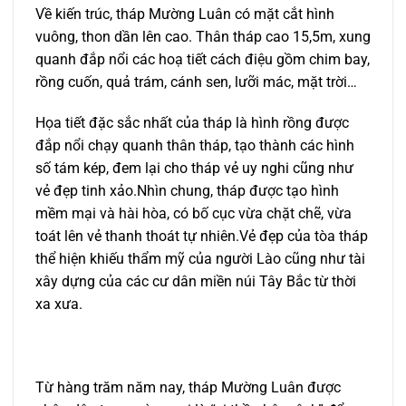
Về kiến trúc, tháp Mường Luân có mặt cắt hình
vuông, thon dần lên cao. Thân tháp cao 15,5m, xung
quanh đắp nổi các hoạ tiết cách điệu gồm chim bay,
rồng cuốn, quả trám, cánh sen, lưỡi mác, mặt trời…
Họa tiết đặc sắc nhất của tháp là hình rồng được
đắp nổi chạy quanh thân tháp, tạo thành các hình
số tám kép, đem lại cho tháp vẻ uy nghi cũng như
vẻ đẹp tinh xảo.Nhìn chung, tháp được tạo hình
mềm mại và hài hòa, có bố cục vừa chặt chẽ, vừa
toát lên vẻ thanh thoát tự nhiên.Vẻ đẹp của tòa tháp
thể hiện khiếu thẩm mỹ của người Lào cũng như tài
xây dựng của các cư dân miền núi Tây Bắc từ thời
xa xưa.
Từ hàng trăm năm nay, tháp Mường Luân được