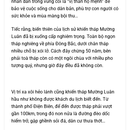
nhân dân trong vùng coi là “vị thần hộ mệnh” để
bảo vệ cuộc sống cho dân bản, phù trợ con người có
sức khỏe và mùa màng bội thu…
Tiếc rằng, biến thiên của lịch sử khiến tháp Mường
Luân đã bị xuống cấp nghiêm trọng. Toàn bộ ngọn
tháp nghiêng về phía Đông Bắc, dưới chân tháp
nhiều chỗ bị xói lở. Cách đây chừng 50 năm, bên
phải toà tháp còn có một ngôi chùa với nhiều pho
tượng quý, nhưng giờ đây đều đã không còn.
Vị trí xa xôi hẻo lánh cũng khiến tháp Mường Luân
hầu như không được khách du lịch biết đến. Từ
thành phố Điện Biên, để đến được tháp phải vượt
gần 100km, trong đó non nửa là đường đèo dốc
hiểm trở, gập ghềnh sỏi đá, dân cư thưa thớt…