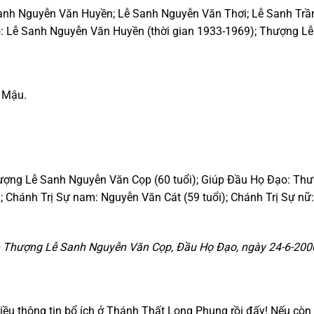
nh Nguyễn Văn Huyền; Lễ Sanh Nguyễn Văn Thơi; Lễ Sanh Trần
: Lễ Sanh Nguyễn Văn Huyền (thời gian 1933-1969); Thượng Lễ
 Mậu.
ợng Lễ Sanh Nguyễn Văn Cọp (60 tuổi); Giúp Đầu Họ Đạo: Thư
Chánh Trị Sự nam: Nguyễn Văn Cát (59 tuổi); Chánh Trị Sự nữ: T
 Thượng Lễ Sanh Nguyễn Văn Cọp, Đầu Họ Đạo, ngày 24-6-2000 đ
ều thông tin bổ ích ở Thánh Thất Long Phụng rồi đấy! Nếu còn t