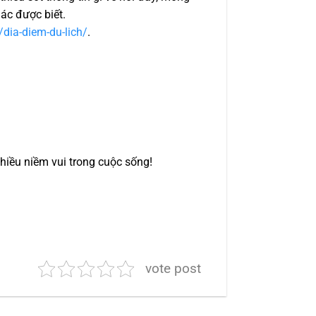
ác được biết.
/dia-diem-du-lich/
.
hiều niềm vui trong cuộc sống!
vote post