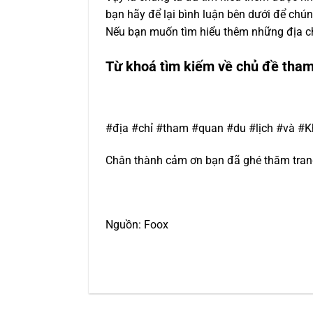
bạn hãy để lại bình luận bên dưới để chún
Nếu bạn muốn tìm hiểu thêm những địa ch
Từ khoá tìm kiếm về chủ đề tha
#địa #chỉ #tham #quan #du #lịch #và 
Chân thành cảm ơn bạn đã ghé thăm trang 
Nguồn: Foox