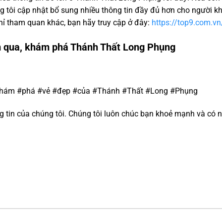
g tôi cập nhật bổ sung nhiều thông tin đầy đủ hơn cho người kh
ỉ tham quan khác, bạn hãy truy cập ở đây:
https://top9.com.vn
m qua, khám phá Thánh Thất Long Phụng
#Khám #phá #vẻ #đẹp #của #Thánh #Thất #Long #Phụng
tin của chúng tôi. Chúng tôi luôn chúc bạn khoẻ mạnh và có n