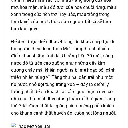
tranh nhiều màu sắc, với màu trắng hồng của hoa
mơ, hoa mận, màu đỏ tươi của hoa chuối rừng, màu
xanh trong của nền trời Tây Bắc, màu trắng trong
tinh khiết của nước thác đầu nguồn, tất cả sẽ làm
bạn khó quên.
Để đến được điểm thác 4 tầng, du khách tiếp tục đi
bộ ngược theo dòng thác Mơ. Tầng thứ nhất của
điểm thác 4 tầng trải dài khoảng trên 30 mét, dòng
nước đổ từ trên cao xuống như những dây kim
cương chảy mãi khiến người ta bị mê hoặc bởi cảnh
thiên nhiên hùng vĩ. Tầng thứ hai dàn trải như một
hồ nước nhỏ bọt tung trắng xoá – đây là điểm lý
tưởng nhất để du khách có cảm giác mạnh nếu có
nhu cầu thả mình theo dòng thác để thư giãn. Tầng
thứ 3 lại được thắt lại giống hình miệng phễu khiến
cho khung cảnh thật huyền ảo, cuốn hút lòng người.