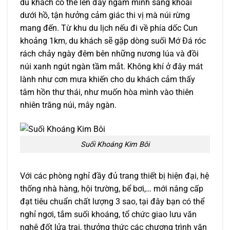
du khách có thể lên đây ngâm mình sảng khoái
dưới hồ, tận hưởng cảm giác thi vị mà núi rừng
mang đến. Từ khu du lịch nếu đi về phía dốc Cun
khoảng 1km, du khách sẽ gặp dòng suối Mớ Đá róc
rách chảy ngày đêm bên những nương lúa và đồi
núi xanh ngút ngàn tầm mắt. Không khí ở đây mát
lành như cơn mưa khiến cho du khách cảm thấy
tâm hồn thư thái, như muốn hòa mình vào thiên
nhiên trăng núi, mây ngàn.
Suối Khoáng Kim Bôi
Với các phòng nghỉ đầy đủ trang thiết bị hiện đại, hệ
thống nhà hàng, hội trường, bể bơi,… mới nâng cấp
đạt tiêu chuẩn chất lượng 3 sao, tại đây bạn có thể
nghỉ ngơi, tắm suối khoáng, tổ chức giao lưu văn
nghệ đốt lửa trại, thưởng thức các chương trình văn