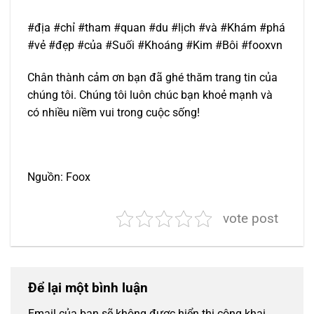
#địa #chỉ #tham #quan #du #lịch #và #Khám #phá
#vẻ #đẹp #của #Suối #Khoáng #Kim #Bôi #fooxvn
Chân thành cảm ơn bạn đã ghé thăm trang tin của
chúng tôi. Chúng tôi luôn chúc bạn khoẻ mạnh và
có nhiều niềm vui trong cuộc sống!
Nguồn: Foox
vote post
Để lại một bình luận
Email của bạn sẽ không được hiển thị công khai.