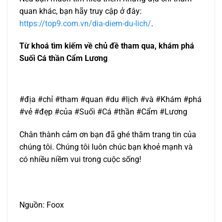
quan khác, bạn hãy truy cập ở đây:
https://top9.com.vn/dia-diem-du-lich/
.
Từ khoá tìm kiếm về chủ đề tham qua, khám phá
Suối Cá thần Cẩm Lương
#địa #chỉ #tham #quan #du #lịch #và #Khám #phá
#vẻ #đẹp #của #Suối #Cá #thần #Cẩm #Lương
Chân thành cảm ơn bạn đã ghé thăm trang tin của
chúng tôi. Chúng tôi luôn chúc bạn khoẻ mạnh và
có nhiều niềm vui trong cuộc sống!
Nguồn: Foox