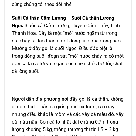
cùng chúng tôi theo dõi nhé!
Suối Cá thần Cẩm Lương – Suối Cá thần Lương
Ngọc
thuộc xã Cẩm Lương, Huyện Cẩm Thủy, Tỉnh
Thanh Hóa. Đây là một “mó” nước ngầm từ trong
núi chảy ra, tạo thành một dòng suối mà đồng bào
Mường ở đây gọi là suối Ngọc. Điều đặc biệt là
trong dòng suối, đoạn sát ”mó” nước chảy ra có một
đàn cá lạ có tới vài ngàn con chen chúc bơi lội, chật
cả lòng suối.
Người dân địa phương nơi đây gọi là cá thần, không
ai dám bắt. Thân cá giống như cá trắm, cá chày
nhưng điều khác là mồm và các vây cá màu đỏ, vẩy
cá màu nâu. Con cá to nhất dài chừng 0,7m trọng
lượng khoảng 5 kg, thông thường thì từ 1,5 – 2 kg.