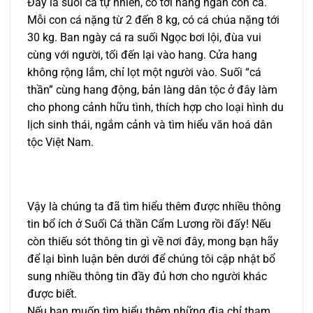
Ðây là suối cá tự nhiên, có tới hàng ngàn con cá.
Mỗi con cá nặng từ 2 đến 8 kg, có cá chúa nặng tới
30 kg. Ban ngày cá ra suối Ngọc bơi lội, đùa vui
cùng với người, tối đến lại vào hang. Cửa hang
không rộng lắm, chỉ lọt một người vào. Suối “cá
thần” cùng hang động, bản làng dân tộc ở đây làm
cho phong cảnh hữu tình, thích hợp cho loại hình du
lịch sinh thái, ngắm cảnh và tìm hiểu văn hoá dân
tộc Việt Nam.
Vậy là chúng ta đã tìm hiểu thêm được nhiều thông
tin bổ ích ở Suối Cá thần Cẩm Lương rồi đấy! Nếu
còn thiếu sót thông tin gì về nơi đây, mong bạn hãy
để lại bình luận bên dưới để chúng tôi cập nhật bổ
sung nhiều thông tin đầy đủ hơn cho người khác
được biết.
Nếu bạn muốn tìm hiểu thêm những địa chỉ tham