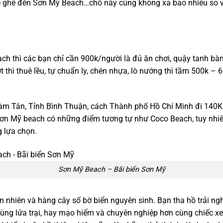
 thể ghé đến Sơn Mỹ Beach…chỗ này cũng không xa bao nhiêu so 
 thì các bạn chỉ cần 900k/người là đủ ăn chơi, quậy tanh bành 
t thì thuê lều, tự chuẩn ly, chén nhựa, lò nướng thì tầm 500k –
m Tân, Tỉnh Bình Thuận, cách Thành phố Hồ Chí Minh đi 140K
n Mỹ beach có những điểm tương tự như Coco Beach, tuy nhiên
g lựa chọn.
Sơn Mỹ Beach – Bãi biển Sơn Mỹ
iên nhiên và hàng cây số bờ biển nguyên sinh. Bạn tha hồ trải n
cùng lửa trại, hay mạo hiểm và chuyên nghiệp hơn cùng chiếc x