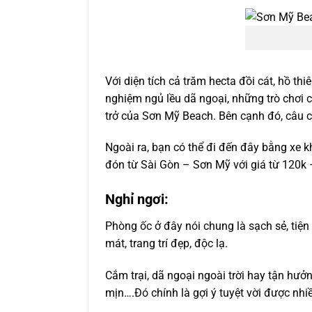
Với diện tích cả trăm hecta đồi cát, hồ th
nghiệm ngủ lều dã ngoại, những trò chơi 
trở của Sơn Mỹ Beach. Bên cạnh đó, câu c
Ngoài ra, bạn có thể đi đến đây bằng xe k
đón từ Sài Gòn – Sơn Mỹ với giá từ 120k 
Nghỉ ngơi:
Phòng ốc ở đây nói chung là sạch sẻ, tiệ
mát, trang trí đẹp, độc lạ.
Cắm trại, dã ngoại ngoài trời hay tận hư
mịn….Đó chính là gợi ý tuyệt vời được nhi