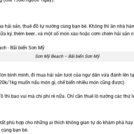
a hải sản, thuê đồ tự nướng cùng bạn bè. Không thì ăn nhà hàng
ữa ký, thêm beer…và một số món xào hoặc cơm chiên hải sản n
Sơn Mỹ Beach – Bãi biển Sơn Mỹ
ón bình minh, đi mua hải sản tươi của ngư dân vừa đánh lên tạ
120k/1kg muốn nấu món gì, chế biến nhiều món cũng được).
thì bao vui mà chi phí rẻ nữa. Chỉ cần thuê lò nướng các thứ l
g…rất phù hợp cho những ai thích không gian tự do khám phá ha
 cùng bạn bè.