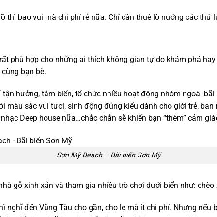
thì bao vui mà chi phí rẻ nữa. Chỉ cần thuê lò nướng các thứ l
g…rất phù hợp cho những ai thích không gian tự do khám phá ha
 cùng bạn bè.
ỉ tận hưởng, tắm biển, tổ chức nhiều hoạt động nhóm ngoài bãi
ới màu sắc vui tươi, sinh động đúng kiểu dành cho giới trẻ, ban
t nhạc Deep house nữa…chắc chắn sẽ khiến bạn “thèm” cảm giác 
Sơn Mỹ Beach – Bãi biển Sơn Mỹ
hà gỗ xinh xắn và tham gia nhiều trò chơi dưới biển như: chèo 
thì nghĩ đến Vũng Tàu cho gần, cho lẹ mà ít chi phí. Nhưng nếu