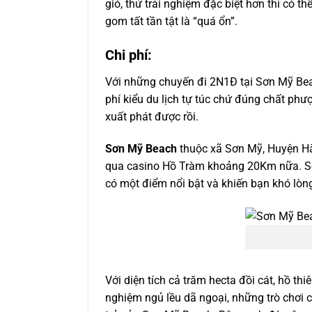
gió, thử trải nghiệm đặc biệt hơn thì có
gom tất tần tật là “quá ổn”.
Chi phí:
Với những chuyến đi 2N1Đ tại Sơn Mỹ Beach
phí kiểu du lịch tự túc chứ đúng chất phượ
xuất phát được rồi.
Sơn Mỹ Beach
thuộc xã Sơn Mỹ, Huyện Hà
qua casino Hồ Tràm khoảng 20Km nữa. Sơ
có một điểm nổi bật và khiến bạn khó lòn
Với diện tích cả trăm hecta đồi cát, hồ th
nghiệm ngủ lều dã ngoại, những trò chơi 