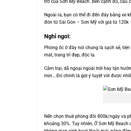
trở của Sơn Mỹ Beach. Bên cạnh đó, câu c
Ngoài ra, bạn có thể đi đến đây bằng xe k
đón từ Sài Gòn – Sơn Mỹ với giá từ 120k 
Nghỉ ngơi:
Phòng ốc ở đây nói chung là sạch sẻ, tiệ
mát, trang trí đẹp, độc lạ.
Cắm trại, dã ngoại ngoài trời hay tận hư
mịn….Đó chính là gợi ý tuyệt vời được nhi
Nến chọn thuê phòng đôi 800k/ngày và phí
khoảng 30%. Tuy nhiên, Ở Sơn Mỹ Beach cũ
không gian sinh hoạt thoải mái, năng độn