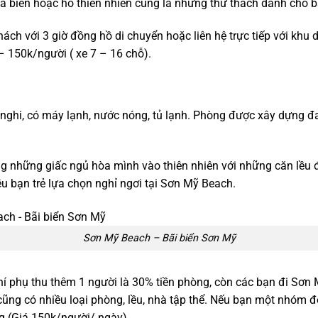
á biển hoặc hồ thiên nhiên cũng là những thử thách dành cho 
hách với 3 giờ đồng hồ di chuyển hoặc liên hệ trực tiếp với khu
– 150k/người ( xe 7 – 16 chỗ).
n nghi, có máy lạnh, nước nóng, tủ lạnh. Phòng được xây dựng 
ởng những giấc ngủ hòa mình vào thiên nhiên với những căn lều 
ều bạn trẻ lựa chọn nghỉ ngơi tại Sơn Mỹ Beach.
Sơn Mỹ Beach – Bãi biển Sơn Mỹ
 phụ thu thêm 1 người là 30% tiền phòng, còn các bạn đi Sơn 
ng có nhiều loại phòng, lều, nhà tập thể. Nếu bạn một nhóm đô
g (Giá 150k/người/ ngày).