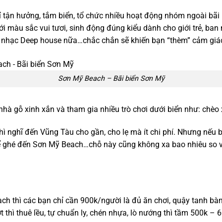
ỉ tận hưởng, tắm biển, tổ chức nhiều hoạt động nhóm ngoài bãi
ới màu sắc vui tươi, sinh động đúng kiểu dành cho giới trẻ, ban
t nhạc Deep house nữa…chắc chắn sẽ khiến bạn “thèm” cảm giác 
Sơn Mỹ Beach – Bãi biển Sơn Mỹ
hà gỗ xinh xắn và tham gia nhiều trò chơi dưới biển như: chèo 
thì nghĩ đến Vũng Tàu cho gần, cho lẹ mà ít chi phí. Nhưng nếu
 thể ghé đến Sơn Mỹ Beach…chỗ này cũng không xa bao nhiêu so 
 thì các bạn chỉ cần 900k/người là đủ ăn chơi, quậy tanh bành 
t thì thuê lều, tự chuẩn ly, chén nhựa, lò nướng thì tầm 500k –