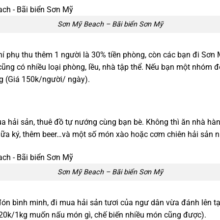
Sơn Mỹ Beach – Bãi biển Sơn Mỹ
 phụ thu thêm 1 người là 30% tiền phòng, còn các bạn đi Sơn 
ng có nhiều loại phòng, lều, nhà tập thể. Nếu bạn một nhóm đô
g (Giá 150k/người/ ngày).
a hải sản, thuê đồ tự nướng cùng bạn bè. Không thì ăn nhà hàng
ữa ký, thêm beer…và một số món xào hoặc cơm chiên hải sản n
Sơn Mỹ Beach – Bãi biển Sơn Mỹ
ón bình minh, đi mua hải sản tươi của ngư dân vừa đánh lên tạ
120k/1kg muốn nấu món gì, chế biến nhiều món cũng được).