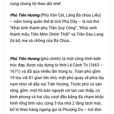
cùng chúng tôi theo dõi nhé!
Phủ Tiên Hương
(Phủ Vân Cát, Lăng Bà chúa Liễu)
– nằm trong quần thể di tích Phủ Dầy – là nơi thờ
“Khải sinh thánh phụ Trần Quý Công”, “Khải sinh
thánh mẫu Trần Môn Chính Thất” và Trần Đào Lang
(là bố, mẹ và chồng của Bà Chúa…
Phủ Tiên Hương
(phủ chính) là một công trình kiến
trúc đẹp, được xây dựng từ thời Lê Cảnh Trị (1663 –
1671) và đã qua nhiều lần trùng tu. Toàn phủ gồm
19 tòa với 81 gian lớn nhỏ, mặt phủ quay về phía tây
nam nhìn về dãy núi Tiên Hương. Trước phủ có sân
rộng, gồm: một hồ bán nguyệt với lan can thấp, có
bình phong và hai cầu vượt đều bằng đá chạm khắc
hình rồng tinh xảo; cùng 3 tòa nhà 2 tầng tách mái,
bố trí theo hàng ngang gọi là Phượng Du – nơi đón