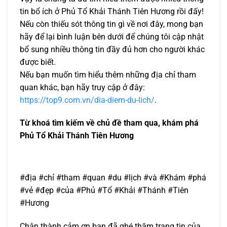
tin bổ ích ở Phủ Tổ Khải Thánh Tiên Hương rồi đấy!
Nếu còn thiếu sót thông tin gì về nơi đây, mong bạn
hãy để lại bình luận bên dưới để chúng tôi cập nhật
bổ sung nhiều thông tin đầy đủ hơn cho người khác
được biết.
Nếu bạn muốn tìm hiểu thêm những địa chỉ tham
quan khác, bạn hãy truy cập ở đây:
https://top9.com.vn/dia-diem-du-lich/
.
Từ khoá tìm kiếm về chủ đề tham qua, khám phá
Phủ Tổ Khải Thánh Tiên Hương
#địa #chỉ #tham #quan #du #lịch #và #Khám #phá
#vẻ #đẹp #của #Phủ #Tổ #Khải #Thánh #Tiên
#Hương
Chân thành cảm ơn bạn đã ghé thăm trang tin của