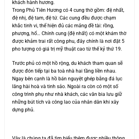
khách hành hương.
Trong Phủ Tiên Hương có 4 cung thờ gồm: đệ nhất,
đệ nhị, đệ tam, đệ tứ. Các cung đều được chạm
khắc tinh vi, thể hiện đủ các mảng đề tài: rồng,
phượng, hổ… Chính cung (đệ nhất) có một khám thờ
được khảm trai rất công phu, đây chính là nơi đặt 5
pho tượng có giá trị mỹ thuật cao từ thế kỷ thứ 19.
Trước phủ có một hồ rộng, du khách tham quan sẽ
được đón tiếp tại ba toà nhà hai tầng liền nhau.
Ngay bên cạnh là hồ bán nguyệt ghép bằng đá lục
lăng hài hoà và tinh sảo. Ngoài ra còn có một số
công trình phụ như nhà khách, các văn bia lưu giữ
những bút tích và công lao của nhân dân khi xây
dựng phủ.
Vậy là chúng ta đã tìm hiểu thêm được nhiều thông