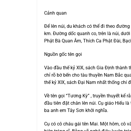
Cảnh quan
Để lên núi, du khách có thể đi theo đườn
km
. Đ
ường dốc quanh co, trên là núi, dưới
Phật Bà Quan Âm,
Thích Ca Phật Đài,
Bạc
Nguồn gốc tên gọi
Vào đầu thế kỷ XIX, s
ách Gia Định
thành 
chỉ rõ bờ bến cho tàu thuyền Nam Bắc qua
thế kỷ XIX, s
ách Đại Nam nhất thống chí
đ
Về tên gọi “Tương Kỳ”
, truyền thuyết kể r
đầu tiên đặt chân lên núi. Cụ giáo Hiếu là 
ba anh em Tây Sơn khởi nghĩa.
Cụ có cô cháu gái tên Mai.
Một hôm
,
cô v