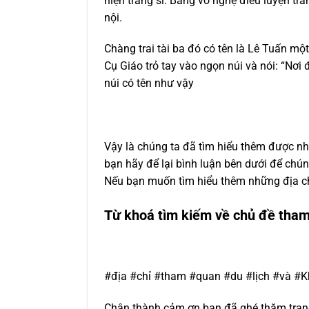
hiện tráng sĩ.
B
ằng võ nghệ điêu luyện
trá
nội.
Chàng trai tài ba đó có tên là
Lê Tuấn một
Cụ Giáo trỏ tay vào ngọn núi và nói: “Nơi 
núi có tên như vậy
Vậy là chúng ta đã tìm hiểu thêm được nhi
bạn hãy để lại bình luận bên dưới để chún
Nếu bạn muốn tìm hiểu thêm những địa ch
Từ khoá tìm kiếm về chủ đề tha
#địa #chỉ #tham #quan #du #lịch #và #
Chân thành cảm ơn bạn đã ghé thăm trang 