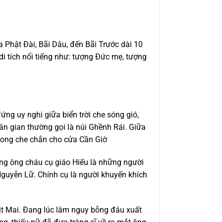
 Phật Đài, Bãi Dâu, đến Bãi Trước dài 10
di tích nổi tiếng như:
tượng Đức mẹ, tượng
 đứng
uy nghi giữa biển trời che sóng gió,
n gian thường gọi là núi Ghềnh Rái.
Giữa
hong
che chắn cho
cửa Cần Giờ
ông
ông cháu cụ giáo Hiếu
là những người
guyễn Lữ. Chính cụ là người khuyến khích
ịt Mai. Đang lúc lâm nguy bỗng đâu xuất