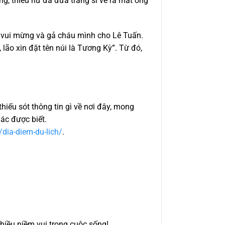
ng,
thiếu nữ đã đưa tráng sĩ về ra mắt ông
ất vui mừng và gả cháu mình cho Lê Tuấn.
 lão xin đặt tên núi là Tương Kỳ”.
T
ừ đó
,
hiếu sót thông tin gì về nơi đây, mong
ác được biết.
/dia-diem-du-lich/
.
hiều niềm vui trong cuộc sống!