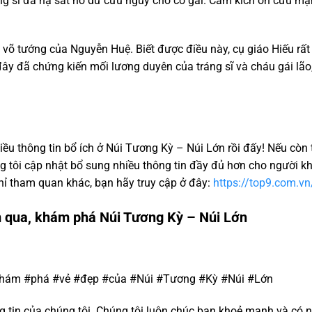
ng sĩ
đã hạ sát hổ dữ cứu nguy cho
cô gái
. Cảm kích
ơn cứu mạ
 võ tướng của Nguyễn Huệ.
Biết được điều này, cụ giáo Hiếu r
đây đã chứng kiến mối lương duyên của tráng sĩ và cháu gái lão,
ều thông tin bổ ích ở Núi Tương Kỳ – Núi Lớn rồi đấy! Nếu còn t
g tôi cập nhật bổ sung nhiều thông tin đầy đủ hơn cho người kh
ỉ tham quan khác, bạn hãy truy cập ở đây:
https://top9.com.vn
m qua, khám phá Núi Tương Kỳ – Núi Lớn
Khám #phá #vẻ #đẹp #của #Núi #Tương #Kỳ #Núi #Lớn
tin của chúng tôi. Chúng tôi luôn chúc bạn khoẻ mạnh và có n