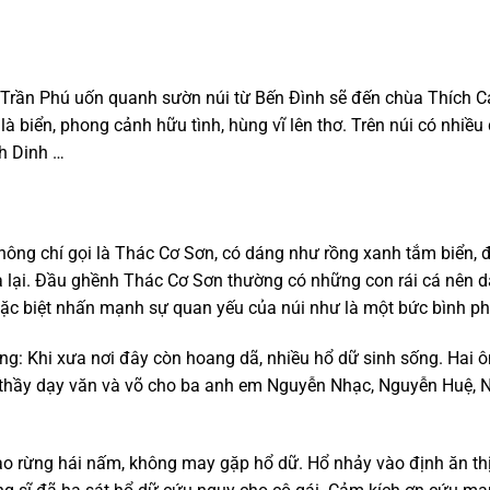
g Trần Phú uốn
quanh sườn núi từ Bến Đình sẽ đến chùa Thích Ca
 là biển, phong cảnh hữu tình, hùng vĩ lên thơ.
Trên núi có nhiều 
h Dinh …
thông chí
gọi là Thác Cơ Sơn,
có
dáng như rồng xanh tắm biển,
 lại
.
Đầu ghềnh Thác Cơ Sơn thường có những con rái cá nên dâ
ặc biệt
nhấn mạnh sự quan yếu của núi
như là một bức
bình p
ằng:
Khi xưa nơi đây còn hoang dã,
nhiều hổ dữ sinh sống. Hai 
t
hầy dạy văn và võ cho ba anh em Nguyễn Nhạc, Nguyễn Huệ, N
ào rừng hái nấm, không may gặp hổ dữ. Hổ nhảy vào định ăn th