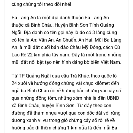
cùng chúng tôi theo dõi nhé!
Ba Làng An là một địa danh thuộc Ba Làng An
thuộc xã Bình Châu, Huyện Bình Sơn Tỉnh Quảng
Ngãi. Địa danh có tên gọi này là do có 3 làng cùng
có tên là An: Vân An, An Chuẩn, An Hải. Mũi Ba Làng
An là mũi đất cuối bán đảo Châu Mỹ Đông, cách Cù
Lao Ré 22 km phía tây nam. Đây là một trong những
mũi đất nổi bật tạo nên hình dáng bờ biển Việt Nam.
Từ TP Quảng Ngãi qua cầu Trà Khúc, theo quốc lộ
24 xuôi về hướng đông chừng vài chục kilômet đến
ngã ba Bình Châu rồi rẽ hướng bắc chừng vài cây số
qua những đồng tôm, những xóm nhà là đến UBND
xã Bình Châu, huyện Bình Sơn. Từ đây theo con
đường đã thảm nhựa vượt qua con dốc dài với rừng
dương xanh vi vu trong gió chừng cây số rồi rẽ về
hướng bắc đi thêm chừng 1 km nữa là đến mũi Ba