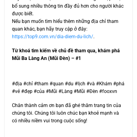
bổ sung nhiều thông tin đầy đủ hơn cho người khác
được biết.
Nếu bạn muốn tìm hiểu thêm những địa chỉ tham
quan khác, bạn hãy truy cập ở đây:
https://top9.com.vn/dia-diem-du-lich/
.
Từ khoá tìm kiếm về chủ đề tham qua, khám phá
Mũi Ba Làng An (Mũi Đèn) – #1
#địa #chỉ #tham #quan #du #lịch #và #Khám #phá
#vẻ #đẹp #của #Mũi #Làng #Mũi #Đèn #fooxvn
Chân thành cảm ơn bạn đã ghé thăm trang tin của
chúng tôi. Chúng tôi luôn chúc bạn khoẻ mạnh và
có nhiều niềm vui trong cuộc sống!