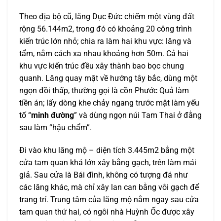
Theo địa bộ cũ, lăng Dục Đức chiếm một vùng đất
rộng 56.144m2, trong đó có khoảng 20 công trình
kiến trúc lớn nhỏ; chia ra làm hai khu vực: lăng và
tẩm, nằm cách xa nhau khoảng hơn 50m. Cả hai
khu vực kiến trúc đều xây thành bao bọc chung
quanh. Lăng quay mặt về hướng tây bắc, dùng một
ngọn đồi thấp, thường gọi là cồn Phước Quả làm
tiền án; lấy dòng khe chảy ngang trước mặt làm yếu
tố “
minh đường
” và dùng ngọn núi Tam Thai ở đằng
sau làm “hậu chẩm”.
Đi vào khu lăng mộ – diện tích 3.445m2 bằng một
cửa tam quan khá lớn xây bằng gạch, trên làm mái
giả. Sau cửa là Bái đình, không có tượng đá như
các lăng khác, mà chỉ xây lan can bằng vôi gạch để
trang trí. Trung tâm của lăng mộ nằm ngay sau cửa
tam quan thứ hai, có ngôi nhà Huỳnh Ốc được xây