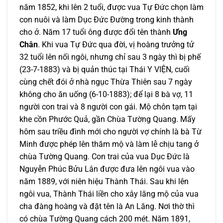
năm 1852, khi lên 2 tuổi, được vua Tự Đức chọn làm
con nuôi và làm Dục Đức Đường trong kinh thành
cho ở. Năm 17 tuổi ông được đổi tên thành
Ưng
Chân
. Khi vua Tự Đức qua đời, vị hoàng trưởng tử
32 tuổi lên nối ngôi, nhưng chỉ sau 3 ngày thì bị phế
(23-7-1883) và bị quản thúc tại Thái Y VIỆN, cuối
cùng chết đói ở nhà ngục Thừa Thiên sau 7 ngày
không cho ăn uống (6-10-1883); để lại 8 bà vợ, 11
người con trai và 8 người con gái. Mộ chôn tạm tại
khe cồn Phước Quả, gần Chùa Tường Quang. Mấy
hôm sau triều đình mới cho người vợ chính là bà Từ
Minh được phép lên thăm mộ và làm lễ chịu tang ở
chùa Tường Quang. Con trai của vua Dục Đức là
Nguyễn Phúc Bửu Lân được đưa lên ngôi vua vào
năm 1889, với niên hiệu Thành Thái. Sau khi lên
ngôi vua, Thành Thái liền cho xây lăng mộ của vua
cha đàng hoàng và đặt tên là An Lăng. Nơi thờ thì
có chùa Tường Quang cách 200 mét. Năm 1891,