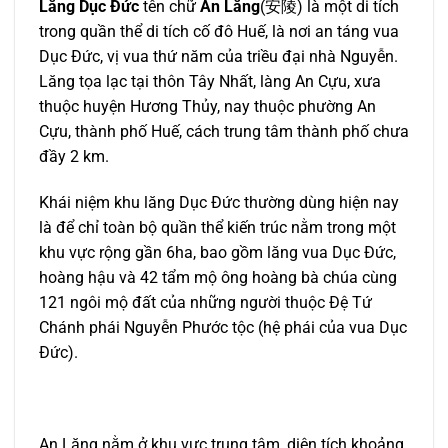
Lăng Dục Ðức
tên chữ
An Lăng
(安陵) là một di tích
trong quần thể di tích cố đô Huế, là nơi an táng vua
Dục Ðức, vị vua thứ năm của triều đại nhà Nguyễn.
Lăng tọa lạc tại thôn Tây Nhất, làng An Cựu, xưa
thuộc huyện Hương Thủy, nay thuộc phường An
Cựu, thành phố Huế, cách trung tâm thành phố chưa
đầy 2 km.
Khái niệm khu lăng Dục Ðức thường dùng hiện nay
là để chỉ toàn bộ quần thể kiến trúc nằm trong một
khu vực rộng gần 6ha, bao gồm lăng vua Dục Ðức,
hoàng hậu và 42 tẩm mộ ông hoàng bà chúa cùng
121 ngôi mộ đất của những người thuộc Ðệ Tứ
Chánh phái Nguyễn Phước tộc (hệ phái của vua Dục
Ðức).
An Lăng nằm ở khu vực trung tâm, diện tích khoảng