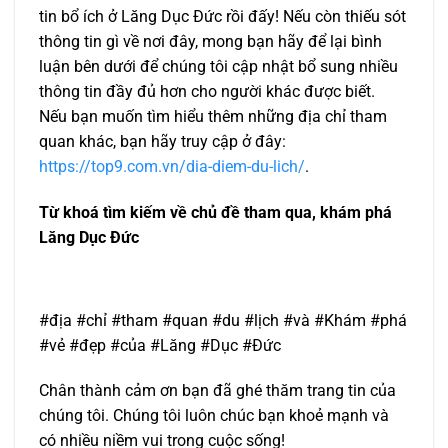
tin bổ ích ở Lăng Dục Đức rồi đấy! Nếu còn thiếu sót
thông tin gì về nơi đây, mong bạn hãy để lại bình
luận bên dưới để chúng tôi cập nhật bổ sung nhiều
thông tin đầy đủ hơn cho người khác được biết.
Nếu bạn muốn tìm hiểu thêm những địa chỉ tham
quan khác, bạn hãy truy cập ở đây:
https://top9.com.vn/dia-diem-du-lich/
.
Từ khoá tìm kiếm về chủ đề tham qua, khám phá
Lăng Dục Đức
#địa #chỉ #tham #quan #du #lịch #và #Khám #phá
#vẻ #đẹp #của #Lăng #Dục #Đức
Chân thành cảm ơn bạn đã ghé thăm trang tin của
chúng tôi. Chúng tôi luôn chúc bạn khoẻ mạnh và
có nhiều niềm vui trong cuộc sống!