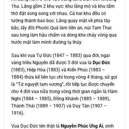
1ha. Lăng gồm 2 khu vực: khu lăng mộ và khu tẩm
thờ đặt song song với nhau. Cả hai khu đều có
tường thành bao bọc. Lăng quay mặt về phía tây
bắc, lấy đồi Phước Quả làm tiền án, núi Tam Thai
sau lưng làm hậu chẩm và dòng khe chảy vòng qua
trước mặt làm minh đường tụ thủy.
Sau khi vua Tự Đức (1847 – 1883) qua đời, ngai
vàng triều Nguyễn đã được 3 đời vua là
Dục Đức
(1883), Hiệp Hòa (1883) và Kiến Phúc (1883 –
1884) thừa kế liên tục chỉ trong vòng 4 tháng, sử gọi
là “Tứ nguyệt tam vương”, rồi tiếp tục được chuyển
cho 4 đời vua nữa trong vòng thời gian ngắn là Hàm
Nghi (1884 – 1885), Đồng Khánh (1885 – 1889),
Thành Thái (1889 – 1907) và Duy Tân (1907 –
1916).
Vua Dục Đức tên thật là
Nguyễn Phúc Ưng Ái
, sinh