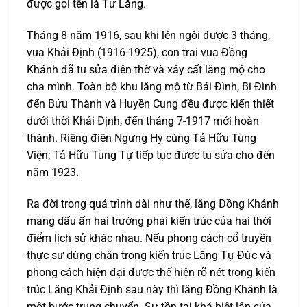
được gọi tên là Tư Lăng.
Tháng 8 năm 1916, sau khi lên ngôi được 3 tháng,
vua Khải Ðịnh (1916-1925), con trai vua Ðồng
Khánh đã tu sửa điện thờ và xây cất lăng mộ cho
cha mình. Toàn bộ khu lăng mộ từ Bái Ðình, Bi Ðình
đến Bửu Thành và Huyền Cung đều được kiến thiết
dưới thời Khải Ðịnh, đến tháng 7-1917 mới hoàn
thành. Riêng điện Ngưng Hy cùng Tả Hữu Tùng
Viện; Tả Hữu Tùng Tự tiếp tục được tu sửa cho đến
năm 1923.
Ra đời trong quá trình dài như thế, lăng Ðồng Khánh
mang dấu ấn hai trường phái kiến trúc của hai thời
điểm lịch sử khác nhau. Nếu phong cách cổ truyền
thực sự dừng chân trong kiến trúc Lăng Tự Đức và
phong cách hiện đại được thể hiện rõ nét trong kiến
trúc Lăng Khải Định sau này thì lăng Ðồng Khánh là
một bước trung chuyển. Sự tồn tại khá biệt lập của