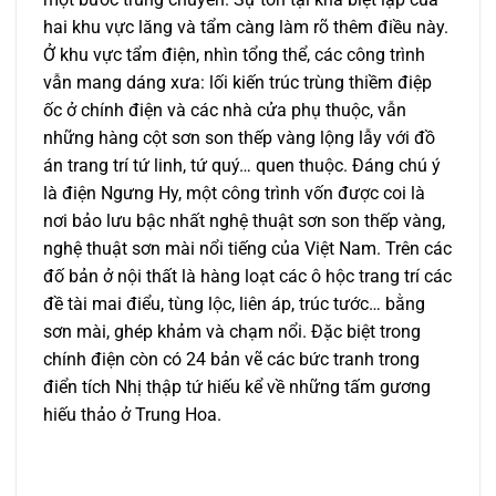
hai khu vực lăng và tẩm càng làm rõ thêm điều này.
Ở khu vực tẩm điện, nhìn tổng thể, các công trình
vẫn mang dáng xưa: lối kiến trúc trùng thiềm điệp
ốc ở chính điện và các nhà cửa phụ thuộc, vẫn
những hàng cột sơn son thếp vàng lộng lẫy với đồ
án trang trí tứ linh, tứ quý… quen thuộc. Ðáng chú ý
là điện Ngưng Hy, một công trình vốn được coi là
nơi bảo lưu bậc nhất nghệ thuật sơn son thếp vàng,
nghệ thuật sơn mài nổi tiếng của Việt Nam. Trên các
đố bản ở nội thất là hàng loạt các ô hộc trang trí các
đề tài mai điểu, tùng lộc, liên áp, trúc tước… bằng
sơn mài, ghép khảm và chạm nổi. Ðặc biệt trong
chính điện còn có 24 bản vẽ các bức tranh trong
điển tích Nhị thập tứ hiếu kể về những tấm gương
hiếu thảo ở Trung Hoa.