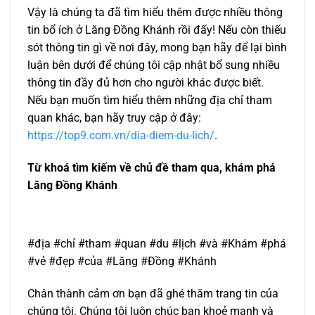
Vậy là chúng ta đã tìm hiểu thêm được nhiều thông
tin bổ ích ở Lăng Đồng Khánh rồi đấy! Nếu còn thiếu
sót thông tin gì về nơi đây, mong bạn hãy để lại bình
luận bên dưới để chúng tôi cập nhật bổ sung nhiều
thông tin đầy đủ hơn cho người khác được biết.
Nếu bạn muốn tìm hiểu thêm những địa chỉ tham
quan khác, bạn hãy truy cập ở đây:
https://top9.com.vn/dia-diem-du-lich/
.
Từ khoá tìm kiếm về chủ đề tham qua, khám phá
Lăng Đồng Khánh
#địa #chỉ #tham #quan #du #lịch #và #Khám #phá
#vẻ #đẹp #của #Lăng #Đồng #Khánh
Chân thành cảm ơn bạn đã ghé thăm trang tin của
chúng tôi. Chúng tôi luôn chúc bạn khoẻ mạnh và