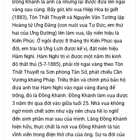
Ðồng Khánh là anh cả nhưng lại được đưa lên ngai
vàng sau cùng. Bấy giờ, khi vua Hiệp Hòa bị giết
(1883), Tôn Thất Thuyết và Nguyễn Văn Tường lập
Hoàng tử Ưng Ðăng (con nuôi vua Tự Ðức, em thứ
hai của Ưng Ðường) lên làm vua, lấy niên hiệu là
Kiến Phúc. Ở ngôi được 8 tháng thì Kiến Phúc qua
đời, em trai là Ưng Lịch được kế vị, đặt niên hiệu
Hàm Nghi. Hàm Nghi trị vì được một năm thì kinh
đô thất thủ (5-7-1885), phải rời ngai vàng theo Tôn
Thất Thuyết ra Sơn phòng Tân Sở, phát chiếu Cần
Vương kháng Pháp. Triều thần và chính phủ bảo hộ
đưa anh trai Hàm Nghi vào ngai vàng đang để
trống, đó là Ðồng Khánh. Ðồng Khánh làm vua được
3 năm thì qua đời vào giữa tuổi 25. Nhà vua không
ngờ mình chết sớm như vậy nên chưa hề lo nghĩ
đến sinh phần mai sau của mình. Lăng Ðồng Khánh
hiện hữu, thực chất là nơi vua Ðồng Khánh tá túc
vĩnh viễn trong điện thờ cha của ông. Sự ra đời của