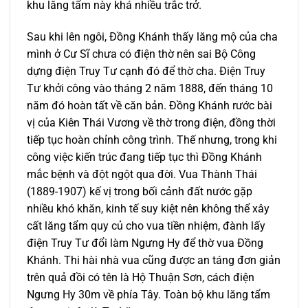
khu lăng tẩm này khá nhiều trắc trở.
Sau khi lên ngôi, Ðồng Khánh thấy lăng mộ của cha
mình ở Cư Sĩ chưa có điện thờ nên sai Bộ Công
dựng điện Truy Tư cạnh đó để thờ cha. Ðiện Truy
Tư khởi công vào tháng 2 năm 1888, đến tháng 10
năm đó hoàn tất về căn bản. Ðồng Khánh rước bài
vị của Kiên Thái Vương về thờ trong điện, đồng thời
tiếp tục hoàn chỉnh công trình. Thế nhưng, trong khi
công việc kiến trúc đang tiếp tục thì Ðồng Khánh
mắc bệnh và đột ngột qua đời. Vua Thành Thái
(1889-1907) kế vị trong bối cảnh đất nước gặp
nhiều khó khăn, kinh tế suy kiệt nên không thể xây
cất lăng tẩm quy củ cho vua tiền nhiệm, đành lấy
điện Truy Tư đổi làm Ngưng Hy để thờ vua Ðồng
Khánh. Thi hài nhà vua cũng được an táng đơn giản
trên quả đồi có tên là Hộ Thuận Sơn, cách điện
Ngưng Hy 30m về phía Tây. Toàn bộ khu lăng tẩm