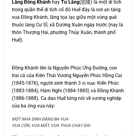
Lăng Ðồng Khánh
hay
Tư Lăng
(思陵) là một di tích
trong quần thể di tích cố đô Huế đây là nơi an táng
vua Đồng Khánh, lăng tọa lạc giữa một vùng quê
thuộc làng Cư Sĩ, xã Dương Xuân ngày trước (nay là
thôn Thượng Hai, phường Thủy Xuân, thành phố
Huế).
Ðồng Khánh tên là Nguyễn Phúc Ưng Ðường, con
trai cả của Kiên Thái Vương Nguyễn Phúc Hồng Cai
(1845-1876), người sinh thành 3 vị vua: Kiến Phúc
(1883-1884), Hàm Nghi (1884-1885) và Ðồng Khánh
(1886-1888). Ca dao Huế từng nói về vương nghiệp
của ba ông vua này:
MỘT NHÀ SINH ĐẶNG BA VUA
VUA CÒN, VUA MẤT, VUA THUA CHẠY DÀI.