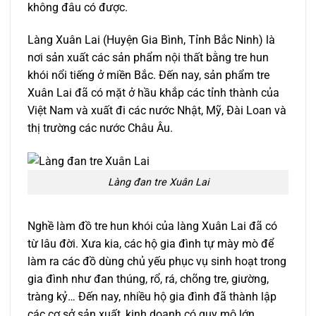
không đâu có được.
Làng Xuân Lai (Huyện Gia Bình, Tỉnh Bắc Ninh) là
nơi sản xuất các sản phẩm nội thất bằng tre hun
khói nổi tiếng ở miền Bắc. Đến nay, sản phẩm tre
Xuân Lai đã có mặt ở hầu khắp các tỉnh thành của
Việt Nam và xuất đi các nước Nhật, Mỹ, Đài Loan và
thị trường các nước Châu Âu.
Làng đan tre Xuân Lai
Nghề làm đồ tre hun khói của làng Xuân Lai đã có
từ lâu đời. Xưa kia, các hộ gia đình tự mày mò để
làm ra các đồ dùng chủ yếu phục vụ sinh hoạt trong
gia đình như đan thúng, rổ, rá, chõng tre, giường,
tràng kỷ… Đến nay, nhiều hộ gia đình đã thành lập
các cơ sở sản xuất, kinh doanh có quy mô lớn.