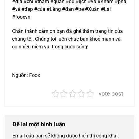
#địa #chỉ #tham #quan #du #lịch #và #Khám #phá
#vẻ #đẹp #của #Làng #đan #tre #Xuân #Lai
#fooxvn
Chân thành cảm ơn bạn đã ghé thăm trang tin của
chúng tôi. Chúng tôi luôn chúc bạn khoẻ mạnh và
có nhiều niềm vui trong cuộc sống!
Nguồn: Foox
vote post
Để lại một bình luận
Email của bạn sẽ không được hiển thị công khai.