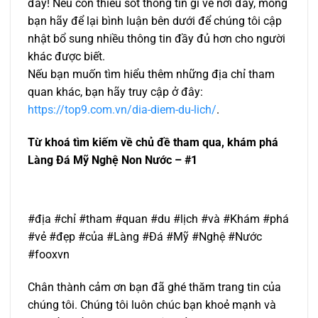
đấy! Nếu còn thiếu sót thông tin gì về nơi đây, mong
bạn hãy để lại bình luận bên dưới để chúng tôi cập
nhật bổ sung nhiều thông tin đầy đủ hơn cho người
khác được biết.
Nếu bạn muốn tìm hiểu thêm những địa chỉ tham
quan khác, bạn hãy truy cập ở đây:
https://top9.com.vn/dia-diem-du-lich/
.
Từ khoá tìm kiếm về chủ đề tham qua, khám phá
Làng Đá Mỹ Nghệ Non Nước – #1
#địa #chỉ #tham #quan #du #lịch #và #Khám #phá
#vẻ #đẹp #của #Làng #Đá #Mỹ #Nghệ #Nước
#fooxvn
Chân thành cảm ơn bạn đã ghé thăm trang tin của
chúng tôi. Chúng tôi luôn chúc bạn khoẻ mạnh và