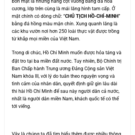
bốn mặt là những hàng cột vuông bằng đá hoa
cương, lớp trên cùng là mái lăng hình tam cấp. Ở
mặt chính có dòng chữ: “
CHỦ TỊCH HỒ-CHÍ-MINH
”
bằng đá hồng màu mận chín. Xung quanh lăng là
các khu vườn nơi hơn 250 loài thực vật được trồng
từ khắp mọi miền của Việt Nam.
Trong di chúc, Hồ Chí Minh muốn được hỏa táng và
đặt tro tại ba miền đất nước.
Tuy nhiên, Bộ Chính trị
Ban Chấp hành Trung ương Đảng Cộng sản Việt
Nam khóa III, với lý do tuân theo nguyện vọng và
tình cảm của nhân dân, quyết định giữ gìn lâu dài
thi hài Hồ Chí Minh để sau này người dân cả nước,
nhất là người dân miền Nam, khách quốc tế có thể
tới viếng.
Vậy là chúng ta đã tìm hiểu thêm được nhiều thông