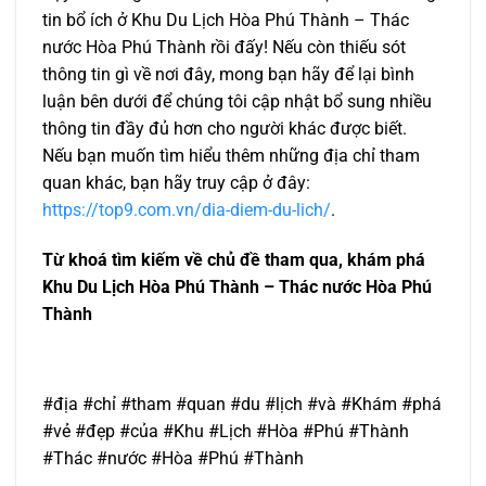
tin bổ ích ở Khu Du Lịch Hòa Phú Thành – Thác
nước Hòa Phú Thành rồi đấy! Nếu còn thiếu sót
thông tin gì về nơi đây, mong bạn hãy để lại bình
luận bên dưới để chúng tôi cập nhật bổ sung nhiều
thông tin đầy đủ hơn cho người khác được biết.
Nếu bạn muốn tìm hiểu thêm những địa chỉ tham
quan khác, bạn hãy truy cập ở đây:
https://top9.com.vn/dia-diem-du-lich/
.
Từ khoá tìm kiếm về chủ đề tham qua, khám phá
Khu Du Lịch Hòa Phú Thành – Thác nước Hòa Phú
Thành
#địa #chỉ #tham #quan #du #lịch #và #Khám #phá
#vẻ #đẹp #của #Khu #Lịch #Hòa #Phú #Thành
#Thác #nước #Hòa #Phú #Thành