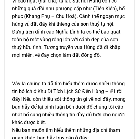
Vì cao ngất (núi cha) tụ lại. Sát núi Hùng còn có
những quả đồi như phượng cặp như (Tiên Kiên), hổ
phục (Khang Phụ – Chu Hoá). Cảnh thế ngoạn mục
hùng vĩ, đất đầy khí thiêng của sơn thuỷ tụ hội.
Đứng trên đỉnh cao Nghĩa Lĩnh ta có thể bao quát
toàn bộ một vùng rộng lớn với cảnh đẹp của sơn
thuỷ hữu tình. Tương truyền vua Hùng đã đi khắp
mọi miền, về đây chọn làm đất đóng đô.
Vậy là chúng ta đã tìm hiểu thêm được nhiều thông
tin bổ ích ở Khu Di Tích Lịch Sử Đền Hùng – #1 rồi
đấy! Nếu còn thiếu sót thông tin gì về nơi đây, mong
bạn hãy để lại bình luận bên dưới để chúng tôi cập
nhật bổ sung nhiều thông tin đầy đủ hơn cho người
khác được biết.
Nếu bạn muốn tìm hiểu thêm những địa chỉ tham
quan khác, bạn hãy truy cập ở đây: