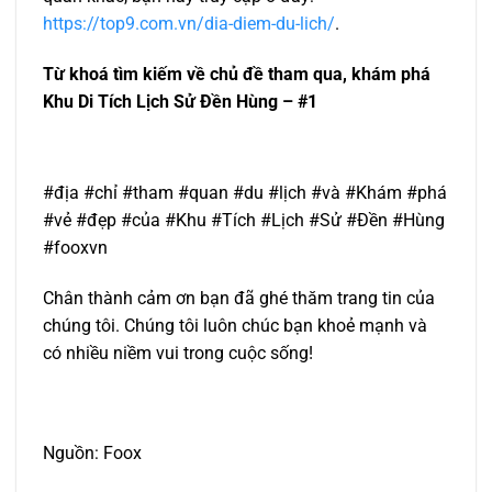
https://top9.com.vn/dia-diem-du-lich/
.
Từ khoá tìm kiếm về chủ đề tham qua, khám phá
Khu Di Tích Lịch Sử Đền Hùng – #1
#địa #chỉ #tham #quan #du #lịch #và #Khám #phá
#vẻ #đẹp #của #Khu #Tích #Lịch #Sử #Đền #Hùng
#fooxvn
Chân thành cảm ơn bạn đã ghé thăm trang tin của
chúng tôi. Chúng tôi luôn chúc bạn khoẻ mạnh và
có nhiều niềm vui trong cuộc sống!
Nguồn: Foox