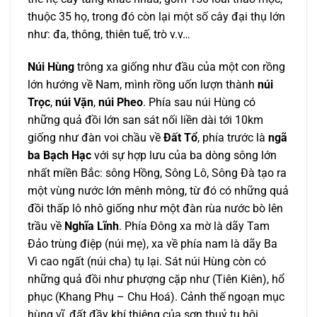
thuộc 35 họ, trong đó còn lại một số cây đại thụ lớn
như: đa, thông, thiên tuế, trò v.v…
Núi Hùng
trông xa giống như đầu của một con rồng
lớn hướng về Nam, mình rồng uốn lượn thành
núi
Trọc
,
núi Vặn
,
núi Pheo
. Phía sau núi Hùng có
những quả đồi lớn san sát nối liền dài tới 10km
giống như đàn voi chầu về
Đất Tổ
, phía trước là
ngã
ba Bạch Hạc
với sự hợp lưu của ba dòng sông lớn
nhất miền Bắc: sông Hồng, Sông Lô, Sông Đà tạo ra
một vùng nước lớn mênh mông, từ đó có những quả
đồi thấp lô nhô giống như một đàn rùa nước bò lên
trầu về
Nghĩa Lĩnh
. Phía Đông xa mờ là dãy Tam
Đảo trùng điệp (núi mẹ), xa về phía nam là dãy Ba
Vì cao ngất (núi cha) tụ lại. Sát núi Hùng còn có
những quả đồi như phượng cặp như (Tiên Kiên), hổ
phục (Khang Phụ – Chu Hoá). Cảnh thế ngoạn mục
hùng vĩ, đất đầy khí thiêng của sơn thuỷ tụ hội.