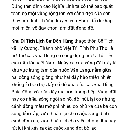
Đứng trên đỉnh cao Nghĩa Lĩnh ta có thể bao quát
toàn bộ một vùng rộng lớn với cảnh đẹp của sơn
thuỷ hữu tình. Tương truyền vua Hùng đã đi khắp
mọi miền, về đây chọn làm đất đóng đô.
Khu Di Tích Lịch Sử Đền Hùng
thuộc thôn Cổ Tích,
xã Hy Cương, Thành phố Việt Trì, Tỉnh Phú Thọ; là
nơi thờ các vua Hùng có công dựng nước, Tổ Tiên
của dân tộc Việt Nam. Ngày xa xưa vùng đất này là
khu vực trung tâm của nước Văn Lang, nằm giữa
hai dòng sông giống như hai dãy hào thiên nhiên
khổng lồ bao bọc lấy cố đô xưa của các vua Hùng.
Phía đông với các dãy núi non trung điệp. Vùng đất
này có nhiều sông ngòi ao hồ, đồi núi, lại có những
cánh đồng màu mỡ phì nhiêu do phù xa của ba con
sông bồi đắp, vừa thuận lợi cho cuộc sống định
canh định cư, vừa thuận lợi cho việc phòng thủ hay
rút lui khi xảy ra các cuộc xung đột bộ lạc.