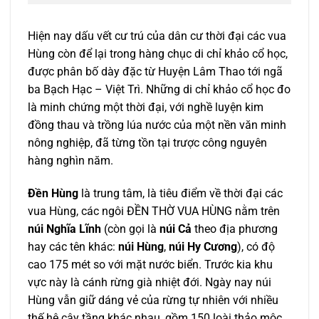
Hiện nay dấu vết cư trú của dân cư thời đại các vua
Hùng còn để lại trong hàng chục di chỉ khảo cổ học,
được phân bố dày đặc từ Huyện Lâm Thao tới ngã
ba Bạch Hạc – Việt Trì. Những di chỉ khảo cổ học đo
là minh chứng một thời đại, với nghề luyện kim
đồng thau và trồng lúa nước của một nền văn minh
nông nghiệp, đã từng tồn tại trược công nguyên
hàng nghìn năm.
Đền Hùng
là trung tâm, là tiêu điểm về thời đại các
vua Hùng, các ngôi ĐỀN THỜ VUA HÙNG nằm trên
núi Nghĩa Lĩnh
(còn gọi là
núi Cả
theo địa phương
hay các tên khác:
núi Hùng
,
núi Hy Cương
), có độ
cao 175 mét so với mặt nước biển. Trước kia khu
vực này là cánh rừng già nhiệt đới. Ngày nay núi
Hùng vẫn giữ dáng vẻ của rừng tự nhiên với nhiều
thế hệ cây tầng khác nhau, gồm 150 loài thảo mộc,