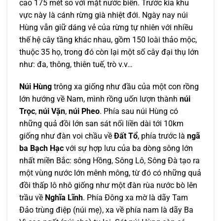
cao 175 mét so với mặt nước biển. Trước kia khu
vực này là cánh rừng già nhiệt đới. Ngày nay núi
Hùng vẫn giữ dáng vẻ của rừng tự nhiên với nhiều
thế hệ cây tầng khác nhau, gồm 150 loài thảo mộc,
thuộc 35 họ, trong đó còn lại một số cây đại thụ lớn
như: đa, thông, thiên tuế, trò v.v…
Núi Hùng
trông xa giống như đầu của một con rồng
lớn hướng về Nam, mình rồng uốn lượn thành
núi
Trọc
,
núi Vặn
,
núi Pheo
. Phía sau núi Hùng có
những quả đồi lớn san sát nối liền dài tới 10km
giống như đàn voi chầu về
Đất Tổ
, phía trước là
ngã
ba Bạch Hạc
với sự hợp lưu của ba dòng sông lớn
nhất miền Bắc: sông Hồng, Sông Lô, Sông Đà tạo ra
một vùng nước lớn mênh mông, từ đó có những quả
đồi thấp lô nhô giống như một đàn rùa nước bò lên
trầu về
Nghĩa Lĩnh
. Phía Đông xa mờ là dãy Tam
Đảo trùng điệp (núi mẹ), xa về phía nam là dãy Ba