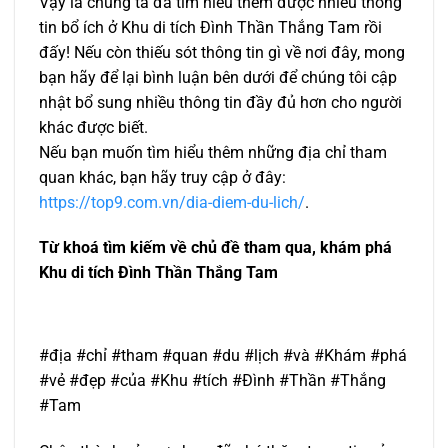
Vậy là chúng ta đã tìm hiểu thêm được nhiều thông
tin bổ ích ở Khu di tích Đình Thần Thắng Tam rồi
đấy! Nếu còn thiếu sót thông tin gì về nơi đây, mong
bạn hãy để lại bình luận bên dưới để chúng tôi cập
nhật bổ sung nhiều thông tin đầy đủ hơn cho người
khác được biết.
Nếu bạn muốn tìm hiểu thêm những địa chỉ tham
quan khác, bạn hãy truy cập ở đây:
https://top9.com.vn/dia-diem-du-lich/
.
Từ khoá tìm kiếm về chủ đề tham qua, khám phá
Khu di tích Đình Thần Thắng Tam
#địa #chỉ #tham #quan #du #lịch #và #Khám #phá
#vẻ #đẹp #của #Khu #tích #Đình #Thần #Thắng
#Tam