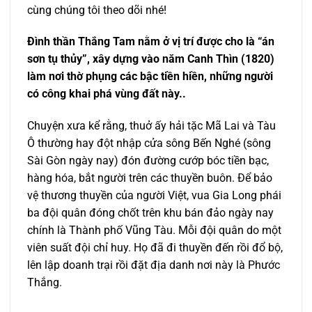
cùng chúng tôi theo dõi nhé!
Đình thần Thắng Tam nằm ở vị trí được cho là “án
sơn tụ thủy”, xây dựng vào năm Canh Thìn (1820)
làm nơi thờ phụng các bậc tiền hiền, những người
có công khai phá vùng đất này..
Chuyện xưa kể rằng, thuở ấy hải tặc Mã Lai và Tàu
Ô thường hay đột nhập cửa sông Bến Nghé (sông
Sài Gòn ngày nay) đón đường cướp bóc tiền bạc,
hàng hóa, bắt người trên các thuyền buôn. Để bảo
vệ thương thuyền của người Việt, vua Gia Long phái
ba đội quân đóng chốt trên khu bán đảo ngày nay
chính là Thành phố Vũng Tàu. Mỗi đội quân do một
viên suất đội chỉ huy. Họ đã đi thuyền đến rồi đổ bộ,
lên lập doanh trại rồi đặt địa danh nơi này là Phước
Thắng.