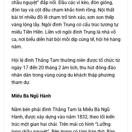
chầu nguyệt” đắp nổi. Đầu các vì kèo, đòn giông,
đòn tay và cột đều chạm khắc hình rồng. Nội thất
bài trí nhiều đồ lễ chạm trổ tinh xảo, sơn son thếp
vàng lộng lẫy. Ngôi đình Trung có cấu trúc tương tự
miếu Tiền Hiền. Liền với ngôi đình Trung là nhà võ
ca, nơi biểu diễn hát bội mỗi dịp cúng tế, hội hè hàng
năm.
Hội lệ đình Thắng Tam thường niên được tổ chức từ
ngày 17 đến 20 tháng 2 âm lịch, thu hút đông đảo
nhân dân trong vùng cùng du khách thập phương
tham dự.
Miếu Bà Ngũ Hành
Nằm bên phải đình Thắng Tam là Miếu Bà Ngũ
Hành, được xây dựng vào năm 1832, theo lối kiến
trúc một gian hai chái. Trên mái có hình “Lưỡng
long chầu nguyệt”. Bên trong có tám bàn thờ. Bàn