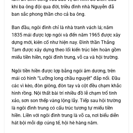
khi ba ông đội qua đời, triều đình nhà Nguyễn đã
ban sắc phong thần cho cả ba ông.
Ban đầu, ngôi đình chỉ là nhà tranh vách lá; năm
1835 mái được lợp ngói và đến năm 1965 được xây
dựng mới, kiên cố như hiện nay. Đình thần Thắng
Tam được xây dựng theo lối kiến trúc liên hoàn gồm
miếu tiền hiền, ngôi đình trung, võ ca và hội trường.
Ngôi tiền hiền được lợp bằng ngói âm dương, trên
mái có hình “Lưỡng long chầu nguyệt” đắp nổi. Đầu
các vì kèo, đòn giông, đòn tay và cột đều chạm khắc
hình rồng. Nội thất bài trí nhiều đồ lễ chạm trổ tinh
xảo, sơn son thếp vàng lộng lẫy. Tiếp sau hội trường
là ngôi đình trung có cấu trúc tương tự miếu tiền
hiền. Liền với ngôi đình trung là võ ca, nơi biểu diễn
hát bội mỗi dịp cúng tế, hội hè hàng năm.