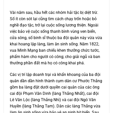
Vài năm sau, hầu hết các nhóm hải tặc bị diệt trừ.
Số ít còn sót lại cũng tìm cách chạy trốn hoặc bỏ
nghề đạo tặc, trở lại cuộc sống lương thiện. Ngoài
việc bảo vệ cuộc sống thanh bình vùng ven biển,
cửa sông, số binh sĩ thuộc ba đội quân này vừa vừa
khai hoang lập làng, làm ăn sinh sống. Năm 1822,
vua Minh Mạng ban chiếu khen thưởng chức tước,
phẩm hàm cho người có công; cho giải ngũ và ban
thưởng phần đất mà họ có công khai phá.
Các vị trí lập doanh trại và khẩn khoang của ba đội
quân dần dần hình thành cụm dân cư Phước Thắng
gồm ba làng đặt dưới quyền cai quản của các ông
cai đội Phạm Văn Dinh (làng Thắng Nhất), cai đội
Lê Văn Lộc (làng Thắng Nhì) và cai đội Ngô Văn
Huyền (làng Thắng Tam). Dân các làng Thắng vừa
làm ăn sinh sống vừa bảo vệ an ninh bờ biển. Sau