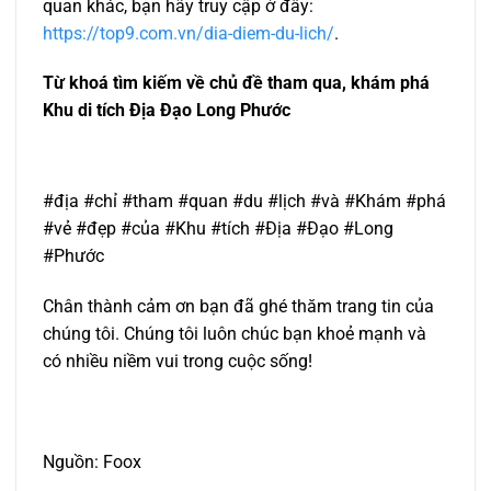
quan khác, bạn hãy truy cập ở đây:
https://top9.com.vn/dia-diem-du-lich/
.
Từ khoá tìm kiếm về chủ đề tham qua, khám phá
Khu di tích Địa Đạo Long Phước
#địa #chỉ #tham #quan #du #lịch #và #Khám #phá
#vẻ #đẹp #của #Khu #tích #Địa #Đạo #Long
#Phước
Chân thành cảm ơn bạn đã ghé thăm trang tin của
chúng tôi. Chúng tôi luôn chúc bạn khoẻ mạnh và
có nhiều niềm vui trong cuộc sống!
Nguồn: Foox