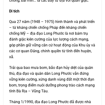
chông, bãi mìn… là các bẫy tử địa với quân giặc.
Di tích
Qua 27 năm (1948 – 1975) hình thành và phát triển
– từ kháng chiến chống Pháp đến kháng chiến
chống Mỹ – địa đạo Long Phước là nơi bám trụ
đánh giặc kiên cường của lực lượng cách mạng,
góp phần giữ vững căn cứ hoạt động của Khu ủy và
các cơ quan Đảng, chính quyền từ tỉnh đến huyện,
xã.
Trải qua bao mưa bom, bão đạn hủy diệt của quân
thù, địa đạo và quân dân Long Phước vẫn đứng
vững kiên cường, xứng danh vùng đất một thời đạn
bom, trọng điểm nuôi dưỡng phong trào cách mạng
tỉnh Bà Rịa – Vũng Tàu.
Tháng 1/1990, địa đạo Long Phước đã được nhà