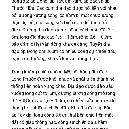
trong xã: ấp Đông, ấp Tây, ấp Nam, ấp Bắc và ấp
Phước Hữu. Các cụm địa đạo được nối liền với nhau
bởi đường xương sống, có hầm bí mật chứa lương
thực dự trữ, các công sự chiến đấu để đánh trả
địch. Đường địa đạo xương sống cách mặt đất 2 –
3m, lòng địa đạo cao 1,5 – 1,6m, rộng 0,6 – 0,7m,
bảo đảm đi lại vận động khá dễ dàng. Tuyến địa
đạo ấp Đông dài 360m có nhiều công sự chiến đấu,
trạm cứu thương, kho vũ khí và lương thực.
Trong kháng chiến chống Mỹ, hệ thống địa đạo
Long Phước được khôi phục và phát triển thành hệ
thống liên hoàn vững chắc. Địa đạo được đào sâu
xuống lòng đất tới 6m, đường xương sống mở rộng
0,7 – 0,8m, cao 1,6 – 1,8m, có nhiều cửa ngăn và lỗ
thông hơi, nhiều ụ chiến đấu. Khu địa đạo ấp Bắc,
ấp Tây dài tổng cộng 3,6km, hai bên phía trên mặt
đất có giao thông hào, công sự chiến đấu, hầm