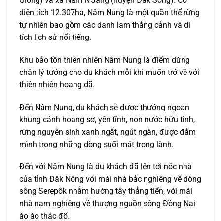
Glong) và xã Nâm N’Jang (huyện Đăk Song). Có
diện tích 12.307ha, Nâm Nung là một quần thể rừng
tự nhiên bao gồm các danh lam thắng cảnh và di
tích lịch sử nổi tiếng.
Khu bảo tồn thiên nhiên Nâm Nung là điểm dừng
chân lý tưởng cho du khách mỗi khi muốn trở về với
thiên nhiên hoang dã.
Đến Nâm Nung, du khách sẽ được thưởng ngoạn
khung cảnh hoang sơ, yên tĩnh, non nước hữu tình,
rừng nguyên sinh xanh ngắt, ngút ngàn, được đắm
mình trong những dòng suối mát trong lành.
Đến với Nâm Nung là du khách đã lên tới nóc nhà
của tỉnh Đăk Nông với mái nhà bắc nghiêng về dòng
sông Serepôk nhằm hướng tây thẳng tiến, với mái
nhà nam nghiêng về thượng nguồn sông Đồng Nai
ào ào thác đổ.