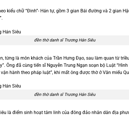
eo kiểu chữ “Đinh”- Hán tự, gồm 3 gian Bái đường và 2 gian Hậ
”.
đền thờ danh sĩ Trương Hán Siêu
n, từng là môn khách của Trần Hưng Đạo, sau làm quan từ triều
”. Ông đã cùng tiến sĩ Nguyễn Trung Ngạn soạn bộ Luật “Hình th
 vận hành theo pháp luật”, khi mất ông được thờ ở Văn miếu Q
đền thờ danh sĩ Trương Hán Siêu
êu là điểm sinh hoạt tâm linh của đông đảo nhân dân địa phư