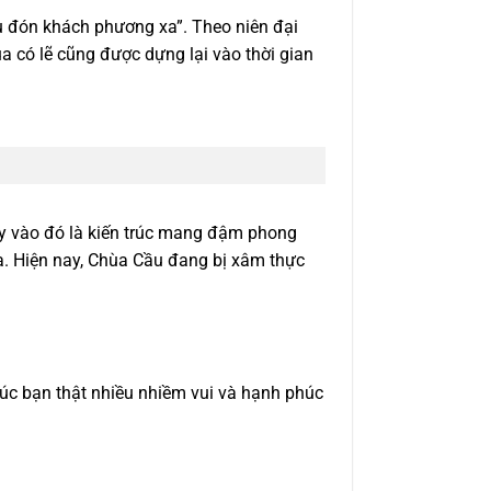
ầu đón khách phương xa”. Theo niên đại
a có lẽ cũng được dựng lại vào thời gian
ay vào đó là kiến trúc mang đậm phong
a. Hiện nay, Chùa Cầu đang bị xâm thực
húc bạn thật nhiều nhiềm vui và hạnh phúc