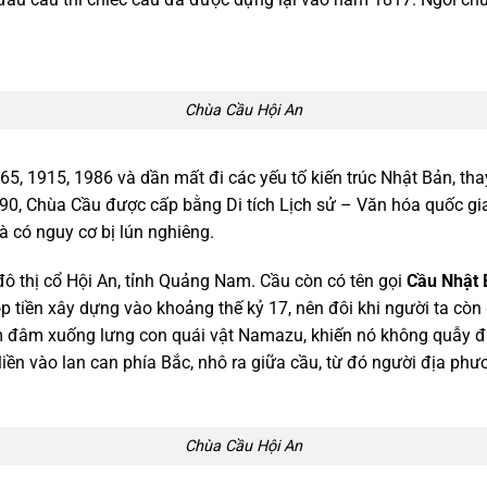
Chùa Cầu Hội An
5, 1915, 1986 và dần mất đi các yếu tố kiến trúc Nhật Bản, th
90, Chùa Cầu được cấp bằng Di tích Lịch sử – Văn hóa quốc gi
à có nguy cơ bị lún nghiêng.
đô thị cổ Hội An, tỉnh Quảng Nam. Cầu còn có tên gọi
Cầu Nhật 
tiền xây dựng vào khoảng thế kỷ 17, nên đôi khi người ta còn g
m đâm xuống lưng con quái vật Namazu, khiến nó không quẫy đ
iền vào lan can phía Bắc, nhô ra giữa cầu, từ đó người địa phư
Chùa Cầu Hội An