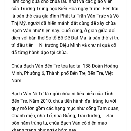
làm công quả cho chùa lâu nhất và các giáo viên
của Trường Trung học Kiến Hòa ngày trước. Bên trái
là bàn thờ của gia đình Phật tử Trần Văn Trực và Võ
Thị Mỹ, người đã hiến mảnh đất dùng để xây chùa
Bạch Vân như hiện nay. Cuối cùng, ở gian giữa đối
diện với bàn thờ Sơ tổ Bồ Đề Đạt Ma là bàn thờ vị trụ
trì đầu tiên – Ni trưởng Diệu Minh và chư ni quá cố
đã từng hành đạo tại chùa.
Chùa Bạch Vân Bến Tre tọa lạc tại 138 Đoàn Hoàng
Minh, Phường 6, Thành phố Bến Tre, Bến Tre, Việt
Nam
Bạch Vân Ni Tự là ngôi chùa ni tiêu biểu của Tỉnh
Bến Tre. Năm 2010, chùa tiến hành đại trùng tu với
quy mô lớn gồm các hạng mục như cổng Tam quan,
Chánh điện, nhà Tổ, nhà Giảng, Trai đường, … Sau
bốn năm trùng tu, chùa Bạch Vân có diện mạo
khang trang như ngày hôm nay.