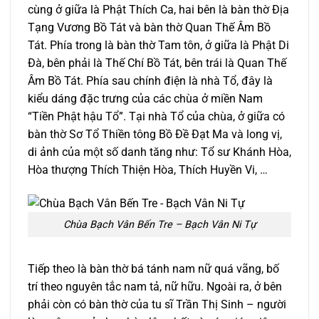
cùng ở giữa là Phật Thích Ca, hai bên là bàn thờ Địa
Tạng Vương Bồ Tát và bàn thờ Quan Thế Âm Bồ
Tát. Phía trong là bàn thờ Tam tôn, ở giữa là Phật Di
Đà, bên phải là Thế Chí Bồ Tát, bên trái là Quan Thế
Âm Bồ Tát. Phía sau chính điện là nhà Tổ, đây là
kiểu dáng đặc trưng của các chùa ở miền Nam
“Tiền Phật hậu Tổ”. Tại nhà Tổ của chùa, ở giữa có
bàn thờ Sơ Tổ Thiền tông Bồ Đề Đạt Ma và long vị,
di ảnh của một số danh tăng như: Tổ sư Khánh Hòa,
Hòa thượng Thích Thiện Hòa, Thích Huyền Vi, …
Chùa Bạch Vân Bến Tre – Bạch Vân Ni Tự
Tiếp theo là bàn thờ bá tánh nam nữ quá vãng, bố
trí theo nguyên tắc nam tả, nữ hữu. Ngoài ra, ở bên
phải còn có bàn thờ của tu sĩ Trần Thị Sinh – người