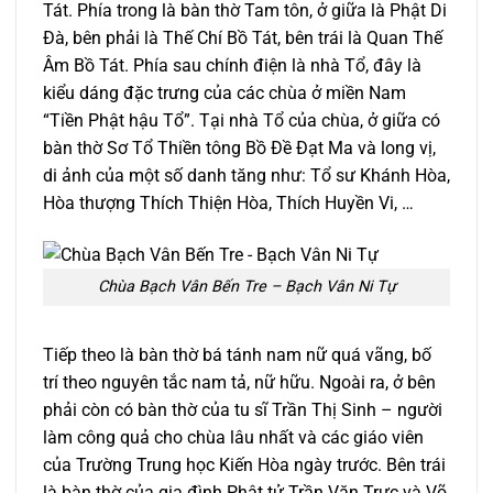
Tát. Phía trong là bàn thờ Tam tôn, ở giữa là Phật Di
Đà, bên phải là Thế Chí Bồ Tát, bên trái là Quan Thế
Âm Bồ Tát. Phía sau chính điện là nhà Tổ, đây là
kiểu dáng đặc trưng của các chùa ở miền Nam
“Tiền Phật hậu Tổ”. Tại nhà Tổ của chùa, ở giữa có
bàn thờ Sơ Tổ Thiền tông Bồ Đề Đạt Ma và long vị,
di ảnh của một số danh tăng như: Tổ sư Khánh Hòa,
Hòa thượng Thích Thiện Hòa, Thích Huyền Vi, …
Chùa Bạch Vân Bến Tre – Bạch Vân Ni Tự
Tiếp theo là bàn thờ bá tánh nam nữ quá vãng, bố
trí theo nguyên tắc nam tả, nữ hữu. Ngoài ra, ở bên
phải còn có bàn thờ của tu sĩ Trần Thị Sinh – người
làm công quả cho chùa lâu nhất và các giáo viên
của Trường Trung học Kiến Hòa ngày trước. Bên trái
là bàn thờ của gia đình Phật tử Trần Văn Trực và Võ