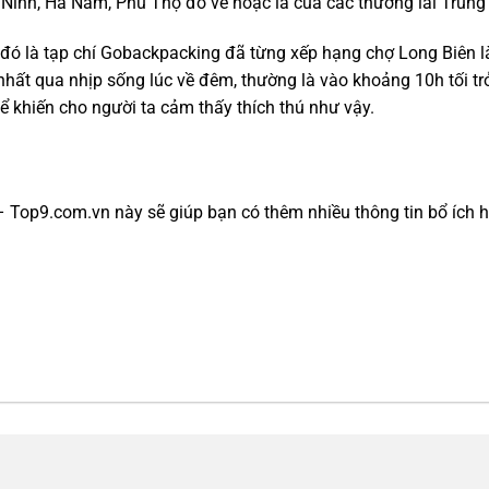
 Ninh, Hà Nam, Phú Thọ đổ về hoặc là của các thương lái Trung
n đó là tạp chí Gobackpacking đã từng xếp hạng chợ Long Biên 
nhất qua nhịp sống lúc về đêm, thường là vào khoảng 10h tối trở
ể khiến cho người ta cảm thấy thích thú như vậy.
 – Top9.com.vn này sẽ giúp bạn có thêm nhiều thông tin bổ ích 