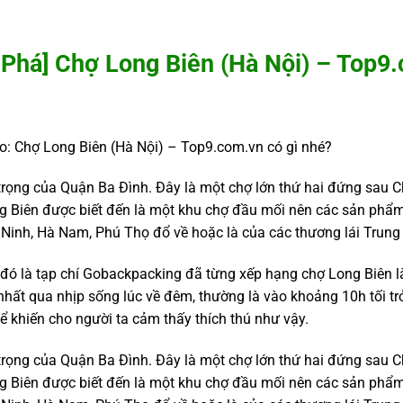
Phá] Chợ Long Biên (Hà Nội) – Top9
 Chợ Long Biên (Hà Nội) – Top9.com.vn có gì nhé?
trọng của Quận Ba Đình. Đây là một chợ lớn thứ hai đứng sa
 Biên được biết đến là một khu chợ đầu mối nên các sản phẩm 
 Ninh, Hà Nam, Phú Thọ đổ về hoặc là của các thương lái Trung
n đó là tạp chí Gobackpacking đã từng xếp hạng chợ Long Biên 
nhất qua nhịp sống lúc về đêm, thường là vào khoảng 10h tối trở
ể khiến cho người ta cảm thấy thích thú như vậy.
trọng của Quận Ba Đình. Đây là một chợ lớn thứ hai đứng sa
 Biên được biết đến là một khu chợ đầu mối nên các sản phẩm 