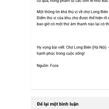
củ quả, nông phẩm từ các tỉnh lẻ như Bắc
Một thông tin khá thú vị về chợ Long Biê
Điểm thú vị của khu chợ được thể hiện rõ 
bao giờ có một thứ âm thanh nào lại có th
Hy vọng bài viết: Chợ Long Biên (Hà Nội)
hạnh phúc trong cuộc sống!
Nguồn: Foox
Để lại một bình luận