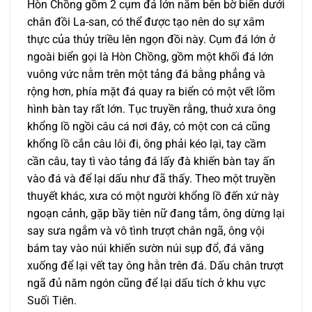
Hòn Chồng gồm 2 cụm đá lớn nằm bên bờ biển dưới
chân đồi La-san, có thể được tạo nên do sự xâm
thực của thủy triều lên ngọn đồi này. Cụm đá lớn ở
ngoài biển gọi là Hòn Chồng, gồm một khối đá lớn
vuông vức nằm trên một tảng đá bằng phẳng và
rộng hơn, phía mặt đá quay ra biển có một vết lõm
hình bàn tay rất lớn. Tục truyền rằng, thuở xưa ông
khổng lồ ngồi câu cá nơi đây, có một con cá cũng
khổng lồ cắn câu lôi đi, ông phải kéo lại, tay cầm
cần câu, tay tì vào tảng đá lấy đà khiến bàn tay ấn
vào đá và để lại dấu như đã thấy. Theo một truyền
thuyết khác, xưa có một người khổng lồ đến xứ này
ngoạn cảnh, gặp bầy tiên nữ đang tắm, ông dừng lại
say sưa ngắm và vô tình trượt chân ngã, ông vội
bám tay vào núi khiến sườn núi sụp đổ, đá văng
xuống để lại vết tay ông hằn trên đá. Dấu chân trượt
ngã đủ năm ngón cũng để lại dấu tích ở khu vực
Suối Tiên.