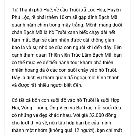
Từ Thành phố Huế, về cầu Truồi xã Lộc Hòa, Huyện
Phú Lộc, rẽ phải thêm 10km sẽ gặp đỉnh Bạch Mã
quanh năm chìm trong mây trắng. Mênh mang dưới
chân Bạch Mã là hồ Truồi xanh biếc chạy dài hết
tầm mắt. Bạn sẽ cảm nhận được cái không gian
bao la và sự nhỏ bé của con người khi đến đây. Bên
cạnh tham quan Thiền viện Trúc Lâm Bạch Mã, bạn
có thể mua vé để tiến hành tour khám phá thiên
nhiên hoang dã ở các con suối chảy vào hồ Truồi.
Đây là dịch vụ tham quan dã ngoại mới hình thành
và được rất nhiều người biết đến.
Có tất cả bốn con suối đổ vào hồ Truồi là suối Hợp
Hai, Vũng Thông, Ông Viên và Ba Trại, mỗi suối đều
có những vẻ đẹp khác nhau. Với giá 32.000 đồng
cho lượt đi và về, nên tập hợp bạn bè của mình
thành một nhóm (không quá 12 người), bạn chỉ mất