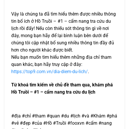
Vậy là chúng ta đã tìm hiểu thêm được nhiều thông
tin bổ ích ở Hồ Truồi – #1 – cẩm nang tra cứu du
lịch rồi đấy! Nếu còn thiếu sót thông tin gì về nơi
đây, mong bạn hãy để lại bình luận bên dưới để
chúng tôi cập nhật bổ sung nhiều thông tin đầy đủ
hơn cho người khác được biết.
Nếu bạn muốn tìm hiểu thêm những địa chỉ tham
quan khác, bạn hãy truy cập ở đây:
https://top9.com.vn/dia-diem-du-lich/
.
Từ khoá tìm kiếm về chủ đề tham qua, khám phá
Hồ Truồi – #1 – cẩm nang tra cứu du lịch
#địa #chỉ #tham #quan #du #lịch #và #Khám #phá
#vẻ #đẹp #của #Hồ #Truồi #fooxvn #cẩm #nang