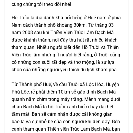
cùng chúng tôi theo dõi nhé!
Hồ Truồi là địa danh khá nổi tiếng ở Huế nằm ở phía
Nam cách thành phố khoảng 30km. Từ tháng 03
năm 2008 sau khi Thiền Viện Trúc Lâm Bạch Mã
được khánh thành, nơi đây thu hút rất nhiều khách
tham quan. Nhiều người biết đến Hồ Truồi và Thiện
Viện Trúc lâm nhưng ít người biết rằng, ở Truồi cũng
có những con suối rất đẹp và thơ mộng, là sự lựa
chọn của những người yêu thích du lịch khám phá.
Từ Thành phố Huế, về cầu Truồi xã Lộc Hòa, Huyện
Phú Lộc, rẽ phải thêm 10km sẽ gặp đỉnh Bạch Mã
quanh năm chìm trong mây trắng. Mênh mang dưới
chân Bạch Mã là hồ Truồi xanh biếc chạy dài hết
tầm mắt. Bạn sẽ cảm nhận được cái không gian
bao la và sự nhỏ bé của con người khi đến đây. Bên
cạnh tham quan Thiền viện Trúc Lâm Bạch Mã, bạn