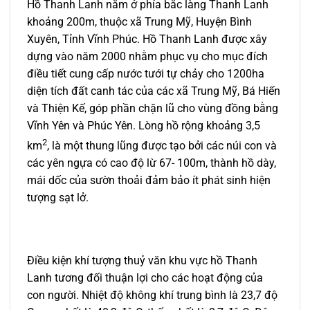
Hồ Thanh Lanh nằm ở phía bắc làng Thanh Lanh
khoảng 200m, thuộc xã Trung Mỹ, Huyện Bình
Xuyên, Tỉnh Vĩnh Phúc.
Hồ Thanh Lanh được xây
dựng vào năm 2000 nhằm phục vụ cho mục đích
điều tiết cung cấp nước tưới tự chảy cho 1200ha
diện tích đất canh tác của các xã Trung Mỹ, Bá Hiến
và Thiện Kế, góp phần chặn lũ cho vùng đồng bằng
Vĩnh Yên và Phúc Yên. Lòng hồ rộng khoảng 3,5
2
km
, là một thung lũng được tạo bởi các núi con và
các yên ngựa có cao độ lừ 67- 100m, thành hồ dày,
mái dốc của sườn thoải đảm bảo ít phát sinh hiện
tượng sạt lở.
Điều kiện khí tượng thuỷ văn khu vực hồ Thanh
Lanh tương đối thuận lợi cho các hoạt động của
con người. Nhiệt độ không khí trung bình là 23,7 độ