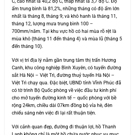
C, cao nhất là 40,2 độ C, thấp nhất là 3,7 độ C. Độ
ẩm trung bình là 81,2%, những tháng có độ ẩm lớn
nhất là tháng 8, tháng 9; và khô hanh là tháng 11,
tháng 12, lượng mưa trung bình 100 –
700mm/năm. Tại khu vực hồ có hai mùa rõ rệt là
mùa khô (tháng 11 đến tháng 4) và mùa lũ (tháng 5
đến tháng 10).
Với vị trí địa lý nằm gần trung tâm thị trấn Hương
Canh, khu công nghiệp Bình Xuyên, có tuyến đường
sắt Hà Nội – Việt Trì, đường thuỷ tuyến Hà Nội –
Việt Trì chạy qua. Đặc biệt, UBND tỉnh Vĩnh Phúc đã
có tờ trình Bộ Quốc phòng về việc đầu tư kinh phí
cho mở tuyến đường kinh tế – quốc phòng với bề
rộng 24km, chiều dài 07km đồng bộ vỉa hè, đèn
chiếu sáng nên việc đi lại rất thuận tiện.
Với cảnh quan đẹp, đường đi thuận lợi, hồ Thanh
Lanh không chỉ là một hồ chứa nước phục vụ mục