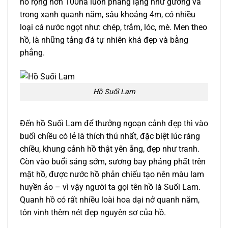
hồ rộng hơn 100ha luôn phẳng lặng như gương và
trong xanh quanh năm, sâu khoảng 4m, có nhiều
loại cá nước ngọt như: chép, trắm, lóc, mè. Men theo
hồ, là những tảng đá tự nhiên khá đẹp và bằng
phẳng.
Hồ Suối Lam
Đến hồ Suối Lam để thưởng ngoạn cảnh đẹp thì vào
buổi chiều có lẻ là thích thú nhất, đặc biệt lúc ráng
chiều, khung cảnh hồ thật yên ắng, đẹp như tranh.
Còn vào buổi sáng sớm, sương bay phảng phất trên
mặt hồ, được nước hồ phản chiếu tạo nên màu lam
huyền ảo – vì vậy người ta gọi tên hồ là Suối Lam.
Quanh hồ có rất nhiều loài hoa dại nở quanh năm,
tôn vinh thêm nét đẹp nguyên sơ của hồ.