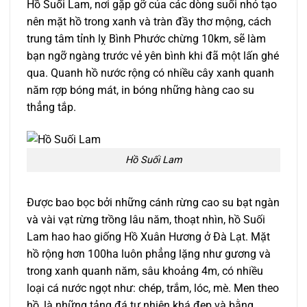
Hồ Suối Lam, nơi gặp gỡ của các dòng suối nhỏ tạo
nên mặt hồ trong xanh và tràn đầy thơ mộng, cách
trung tâm tỉnh lỵ Bình Phước chừng 10km, sẽ làm
bạn ngỡ ngàng trước vẻ yên bình khi đã một lấn ghé
qua. Quanh hồ nước rộng có nhiều cây xanh quanh
năm rợp bóng mát, in bóng những hàng cao su
thẳng tắp.
Hồ Suối Lam
Được bao bọc bởi những cánh rừng cao su bạt ngàn
và vài vạt rừng trồng lâu năm, thoạt nhìn, hồ Suối
Lam hao hao giống Hồ Xuân Hương ở Đà Lạt. Mặt
hồ rộng hơn 100ha luôn phẳng lặng như gương và
trong xanh quanh năm, sâu khoảng 4m, có nhiều
loại cá nước ngọt như: chép, trắm, lóc, mè. Men theo
hồ, là những tảng đá tự nhiên khá đẹp và bằng