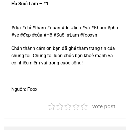
Hồ Suối Lam – #1
#địa #chỉ #tham #quan #du #lịch #và #Khám #phá
#vẻ #đẹp #của #Hồ #Suối #Lam #fooxvn
Chân thành cảm ơn bạn đã ghé thăm trang tin của
chúng tôi. Chúng tôi luôn chúc bạn khoẻ mạnh và
có nhiều niềm vui trong cuộc sống!
Nguồn: Foox
vote post