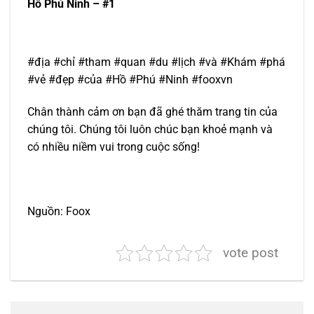
Hồ Phú Ninh – #1
#địa #chỉ #tham #quan #du #lịch #và #Khám #phá
#vẻ #đẹp #của #Hồ #Phú #Ninh #fooxvn
Chân thành cảm ơn bạn đã ghé thăm trang tin của
chúng tôi. Chúng tôi luôn chúc bạn khoẻ mạnh và
có nhiều niềm vui trong cuộc sống!
Nguồn: Foox
vote post