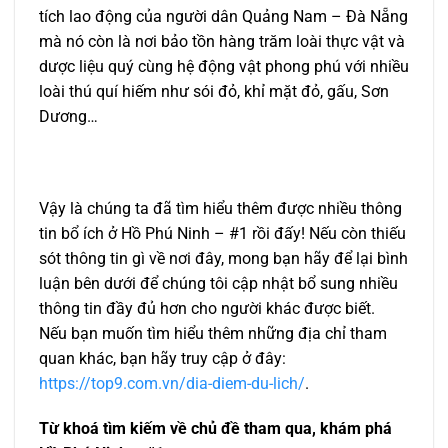
tích lao động của người dân Quảng Nam – Đà Nẵng
mà nó còn là nơi bảo tồn hàng trăm loài thực vật và
dược liệu quý cùng hệ động vật phong phú với nhiều
loài thú quí hiếm như sói đỏ, khỉ mặt đỏ, gấu, Sơn
Dương…
Vậy là chúng ta đã tìm hiểu thêm được nhiều thông
tin bổ ích ở Hồ Phú Ninh – #1 rồi đấy! Nếu còn thiếu
sót thông tin gì về nơi đây, mong bạn hãy để lại bình
luận bên dưới để chúng tôi cập nhật bổ sung nhiều
thông tin đầy đủ hơn cho người khác được biết.
Nếu bạn muốn tìm hiểu thêm những địa chỉ tham
quan khác, bạn hãy truy cập ở đây:
https://top9.com.vn/dia-diem-du-lich/
.
Từ khoá tìm kiếm về chủ đề tham qua, khám phá