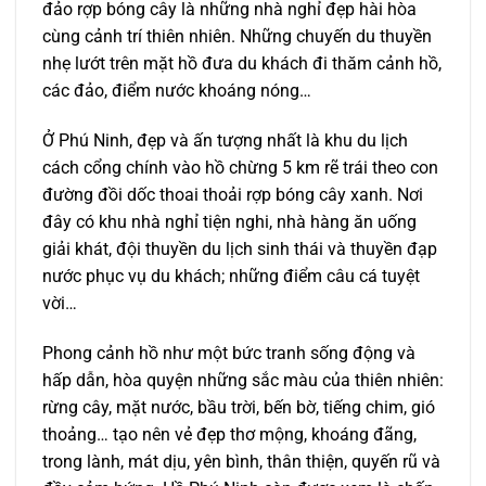
đảo rợp bóng cây là những nhà nghỉ đẹp hài hòa
cùng cảnh trí thiên nhiên. Những chuyến du thuyền
nhẹ lướt trên mặt hồ đưa du khách đi thăm cảnh hồ,
các đảo, điểm nước khoáng nóng…
Ở Phú Ninh, đẹp và ấn tượng nhất là khu du lịch
cách cổng chính vào hồ chừng 5 km rẽ trái theo con
đường đồi dốc thoai thoải rợp bóng cây xanh. Nơi
đây có khu nhà nghỉ tiện nghi, nhà hàng ăn uống
giải khát, đội thuyền du lịch sinh thái và thuyền đạp
nước phục vụ du khách; những điểm câu cá tuyệt
vời…
Phong cảnh hồ như một bức tranh sống động và
hấp dẫn, hòa quyện những sắc màu của thiên nhiên:
rừng cây, mặt nước, bầu trời, bến bờ, tiếng chim, gió
thoảng… tạo nên vẻ đẹp thơ mộng, khoáng đãng,
trong lành, mát dịu, yên bình, thân thiện, quyến rũ và