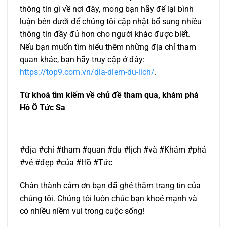
thông tin gì về nơi đây, mong bạn hãy để lại bình
luận bên dưới để chúng tôi cập nhật bổ sung nhiều
thông tin đầy đủ hơn cho người khác được biết.
Nếu bạn muốn tìm hiểu thêm những địa chỉ tham
quan khác, bạn hãy truy cập ở đây:
https://top9.com.vn/dia-diem-du-lich/
.
Từ khoá tìm kiếm về chủ đề tham qua, khám phá
Hồ Ô Tức Sa
#địa #chỉ #tham #quan #du #lịch #và #Khám #phá
#vẻ #đẹp #của #Hồ #Tức
Chân thành cảm ơn bạn đã ghé thăm trang tin của
chúng tôi. Chúng tôi luôn chúc bạn khoẻ mạnh và
có nhiều niềm vui trong cuộc sống!