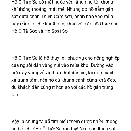
Hồ Ô Tức Sa có mặt nước yên lặng như tờ, không
khí thông thoáng, mát mẻ. Nhưng do hồ nằm gần
sát dưới chân Thiên Cấm sơn, phần nào vào mùa
này cũng bị che khuất gió, khác với các hồ khác như
Hồ Ô Tà Sóc và Hồ Soài So.
Hồ Ô Tức Sa là hồ thủy lợi, phục vụ cho nông nghiệp
của người dân vùng núi vào mùa khô. Đường vào
nơi đây vắng vẻ và thưa thớt dân cư, lại nằm cách
xa trung tâm, nên hồ dù khung cảnh cũng khá đẹp,
du khách đến cũng ít hơn so với các hồ gần trung
tâm.
Vậy là chúng ta đã tìm hiểu thêm được nhiều thông
tin bổ ích ở Hồ Ô Tức Sa rồi đấy! Nếu còn thiếu sót