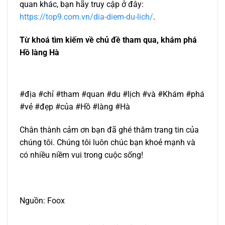
quan khác, bạn hãy truy cập ở đây:
https://top9.com.vn/dia-diem-du-lich/
.
Từ khoá tìm kiếm về chủ đề tham qua, khám phá
Hồ làng Hà
#địa #chỉ #tham #quan #du #lịch #và #Khám #phá
#vẻ #đẹp #của #Hồ #làng #Hà
Chân thành cảm ơn bạn đã ghé thăm trang tin của
chúng tôi. Chúng tôi luôn chúc bạn khoẻ mạnh và
có nhiều niềm vui trong cuộc sống!
Nguồn: Foox