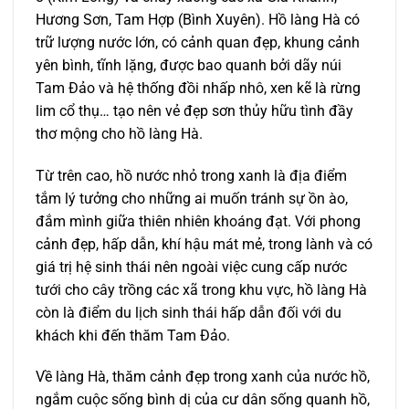
Hương Sơn, Tam Hợp (Bình Xuyên). Hồ làng Hà có
trữ lượng nước lớn, có cảnh quan đẹp, khung cảnh
yên bình, tĩnh lặng, được bao quanh bởi dãy núi
Tam Đảo và hệ thống đồi nhấp nhô, xen kẽ là rừng
lim cổ thụ… tạo nên vẻ đẹp sơn thủy hữu tình đầy
thơ mộng cho hồ làng Hà.
Từ trên cao, hồ nước nhỏ trong xanh là địa điểm
tắm lý tưởng cho những ai muốn tránh sự ồn ào,
đắm mình giữa thiên nhiên khoáng đạt. Với phong
cảnh đẹp, hấp dẫn, khí hậu mát mẻ, trong lành và có
giá trị hệ sinh thái nên ngoài việc cung cấp nước
tưới cho cây trồng các xã trong khu vực, hồ làng Hà
còn là điểm du lịch sinh thái hấp dẫn đối với du
khách khi đến thăm Tam Đảo.
Về làng Hà, thăm cảnh đẹp trong xanh của nước hồ,
ngắm cuộc sống bình dị của cư dân sống quanh hồ,