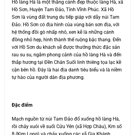
Hồ làng Hà là một thắng cảnh đẹp thuộc làng Hà, xã
Hồ Sơn, Huyện Tam Đảo, Tỉnh Vĩnh Phúc. Xã Hồ
Sơn là vùng đất trung du tiếp giáp với dãy núi Tam
Đảo. Hồ Sơn có địa hình của vùng bán sơn địa, với
hệ thống đồi gò nhấp nhô, xen kẽ là những cánh
đồng nhỏ hẹp, hình thành thế ruộng bậc thang. Đến
với Hồ Sơn du khách sẽ được thưởng thức đặc sản
rau su su, ngắm phong cảnh của hồ làng Hà và đến
thắp hương tại Đền Chân Suối linh thiêng tọa lạc kề
cận bên hồ. Đây là hai địa danh tiêu biểu và là niềm
tự hào của người dân địa phương.
Đặc điểm
Mạch nguồn từ núi Tam Đảo đổ xuống hồ làng Hà,
rồi chảy xuôi về suối Cửu Yên (xã Hợp Châu), Km số
8 (Kim Long) và chảy xuống các xã Gia Khánh,