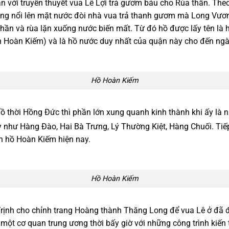
 với truyền thuyết vua Lê Lợi trả gươm báu cho Rùa thần. Theo 
 vàng nổi lên mặt nước đòi nhà vua trả thanh gươm mà Long V
thần và rùa lặn xuống nước biến mất. Từ đó hồ được lấy tên là
 Hoàn Kiếm) và là hồ nước duy nhất của quận này cho đến ngà
Hồ Hoàn Kiếm
ồ thời Hồng Đức thì phần lớn xung quanh kinh thành khi ấy là
ay như Hàng Đào, Hai Bà Trưng, Lý Thường Kiệt, Hàng Chuối. T
n hồ Hoàn Kiếm hiện nay.
Hồ Hoàn Kiếm
 Trịnh cho chỉnh trang Hoàng thành Thăng Long để vua Lê ở đã
một cơ quan trung ương thời bấy giờ với những công trình kiến