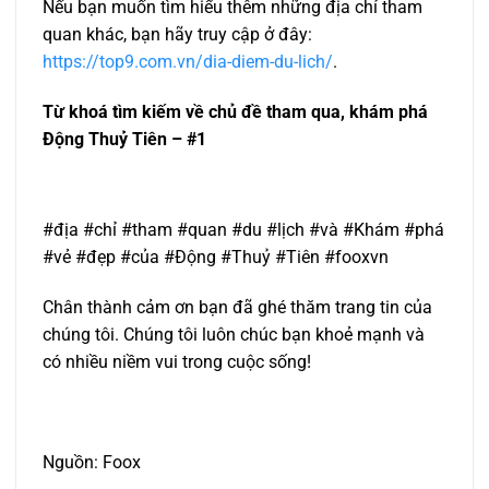
Nếu bạn muốn tìm hiểu thêm những địa chỉ tham
quan khác, bạn hãy truy cập ở đây:
https://top9.com.vn/dia-diem-du-lich/
.
Từ khoá tìm kiếm về chủ đề tham qua, khám phá
Động Thuỷ Tiên – #1
#địa #chỉ #tham #quan #du #lịch #và #Khám #phá
#vẻ #đẹp #của #Động #Thuỷ #Tiên #fooxvn
Chân thành cảm ơn bạn đã ghé thăm trang tin của
chúng tôi. Chúng tôi luôn chúc bạn khoẻ mạnh và
có nhiều niềm vui trong cuộc sống!
Nguồn: Foox