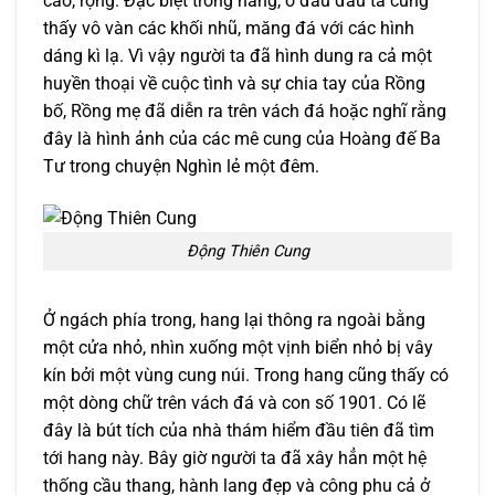
cao, rộng. Đặc biệt trong hang, ở đâu đâu ta cũng
thấy vô vàn các khối nhũ, măng đá với các hình
dáng kì lạ. Vì vậy người ta đã hình dung ra cả một
huyền thoại về cuộc tình và sự chia tay của Rồng
bố, Rồng mẹ đã diễn ra trên vách đá hoặc nghĩ rằng
đây là hình ảnh của các mê cung của Hoàng đế Ba
Tư trong chuyện Nghìn lẻ một đêm.
Động Thiên Cung
Ở ngách phía trong, hang lại thông ra ngoài bằng
một cửa nhỏ, nhìn xuống một vịnh biển nhỏ bị vây
kín bởi một vùng cung núi. Trong hang cũng thấy có
một dòng chữ trên vách đá và con số 1901. Có lẽ
đây là bút tích của nhà thám hiểm đầu tiên đã tìm
tới hang này. Bây giờ người ta đã xây hẳn một hệ
thống cầu thang, hành lang đẹp và công phu cả ở