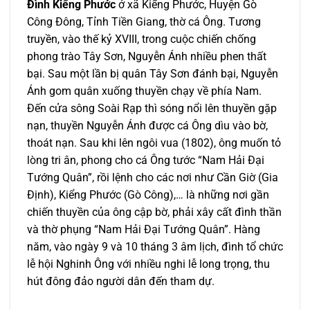
Đình Kiểng Phước
ở xã Kiểng Phước, Huyện Gò
Công Đông, Tỉnh Tiền Giang, thờ cá Ông. Tương
truyền, vào thế kỷ XVIII, trong cuộc chiến chống
phong trào Tây Sơn, Nguyễn Ánh nhiều phen thất
bại. Sau một lần bị quân Tây Sơn đánh bại, Nguyễn
Ánh gom quân xuống thuyền chạy về phía Nam.
Đến cửa sông Soài Rạp thì sóng nổi lên thuyền gặp
nạn, thuyền Nguyễn Ánh được cá Ông dìu vào bờ,
thoát nạn. Sau khi lên ngôi vua (1802), ông muốn tỏ
lòng tri ân, phong cho cá Ông tước “Nam Hải Ðại
Tướng Quân”, rồi lệnh cho các nơi như Cần Giờ (Gia
Ðịnh), Kiểng Phước (Gò Công),… là những nơi gần
chiến thuyền của ông cập bờ, phải xây cất đình thần
và thờ phụng “Nam Hải Ðại Tướng Quân”. Hàng
năm, vào ngày 9 và 10 tháng 3 âm lịch, đình tổ chức
lễ hội Nghinh Ông với nhiều nghi lễ long trọng, thu
hút đông đảo người dân đến tham dự.