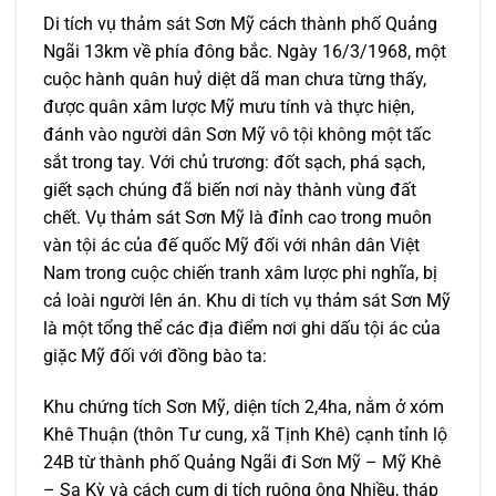
Di tích vụ thảm sát Sơn Mỹ cách thành phố Quảng
Ngãi 13km về phía đông bắc. Ngày 16/3/1968, một
cuộc hành quân huỷ diệt dã man chưa từng thấy,
được quân xâm lược Mỹ mưu tính và thực hiện,
đánh vào người dân Sơn Mỹ vô tội không một tấc
sắt trong tay. Với chủ trương: đốt sạch, phá sạch,
giết sạch chúng đã biến nơi này thành vùng đất
chết. Vụ thảm sát Sơn Mỹ là đỉnh cao trong muôn
vàn tội ác của đế quốc Mỹ đối với nhân dân Việt
Nam trong cuộc chiến tranh xâm lược phi nghĩa, bị
cả loài người lên án. Khu di tích vụ thảm sát Sơn Mỹ
là một tổng thể các địa điểm nơi ghi dấu tội ác của
giặc Mỹ đối với đồng bào ta:
Khu chứng tích Sơn Mỹ, diện tích 2,4ha, nằm ở xóm
Khê Thuận (thôn Tư cung, xã Tịnh Khê) cạnh tỉnh lộ
24B từ thành phố Quảng Ngãi đi Sơn Mỹ – Mỹ Khê
– Sa Kỳ và cách cụm di tích ruộng ông Nhiều, tháp