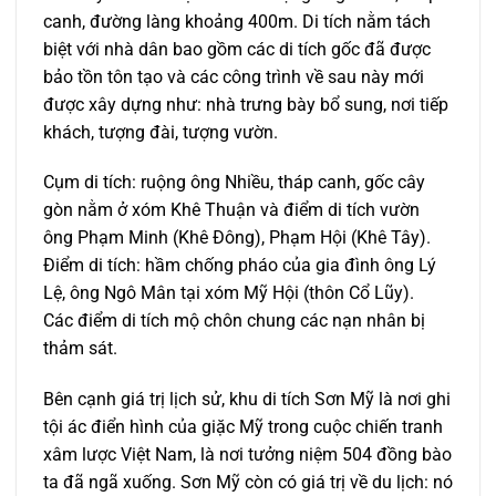
canh, đường làng khoảng 400m. Di tích nằm tách
biệt với nhà dân bao gồm các di tích gốc đã được
bảo tồn tôn tạo và các công trình về sau này mới
được xây dựng như: nhà trưng bày bổ sung, nơi tiếp
khách, tượng đài, tượng vườn.
Cụm di tích: ruộng ông Nhiều, tháp canh, gốc cây
gòn nằm ở xóm Khê Thuận và điểm di tích vườn
ông Phạm Minh (Khê Ðông), Phạm Hội (Khê Tây).
Ðiểm di tích: hầm chống pháo của gia đình ông Lý
Lệ, ông Ngô Mân tại xóm Mỹ Hội (thôn Cổ Lũy).
Các điểm di tích mộ chôn chung các nạn nhân bị
thảm sát.
Bên cạnh giá trị lịch sử, khu di tích Sơn Mỹ là nơi ghi
tội ác điển hình của giặc Mỹ trong cuộc chiến tranh
xâm lược Việt Nam, là nơi tưởng niệm 504 đồng bào
ta đã ngã xuống. Sơn Mỹ còn có giá trị về du lịch: nó