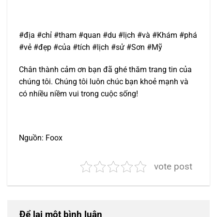
#địa #chỉ #tham #quan #du #lịch #và #Khám #phá
#vẻ #đẹp #của #tích #lịch #sử #Sơn #Mỹ
Chân thành cảm ơn bạn đã ghé thăm trang tin của
chúng tôi. Chúng tôi luôn chúc bạn khoẻ mạnh và
có nhiều niềm vui trong cuộc sống!
Nguồn: Foox
vote post
Để lại một bình luận