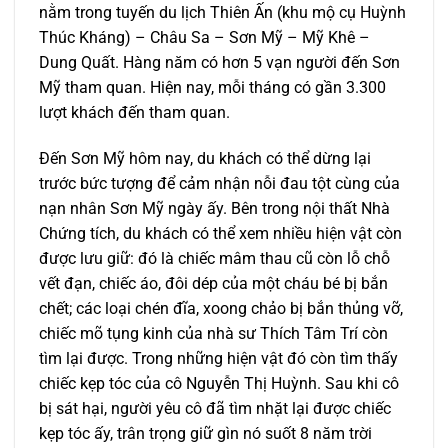
nằm trong tuyến du lịch Thiên Ấn (khu mộ cụ Huỳnh
Thúc Kháng) – Châu Sa – Sơn Mỹ – Mỹ Khê –
Dung Quất. Hàng năm có hơn 5 vạn người đến Sơn
Mỹ tham quan. Hiện nay, mỗi tháng có gần 3.300
lượt khách đến tham quan.
Ðến Sơn Mỹ hôm nay, du khách có thể dừng lại
trước bức tượng để cảm nhận nỗi đau tột cùng của
nạn nhân Sơn Mỹ ngày ấy. Bên trong nội thất Nhà
Chứng tích, du khách có thể xem nhiều hiện vật còn
được lưu giữ: đó là chiếc mâm thau cũ còn lỗ chỗ
vết đạn, chiếc áo, đôi dép của một cháu bé bị bắn
chết; các loại chén đĩa, xoong chảo bị bắn thủng vỡ,
chiếc mõ tụng kinh của nhà sư Thích Tâm Trí còn
tìm lại được. Trong những hiện vật đó còn tìm thấy
chiếc kẹp tóc của cô Nguyễn Thị Huỳnh. Sau khi cô
bị sát hại, người yêu cô đã tìm nhặt lại được chiếc
kẹp tóc ấy, trân trọng giữ gìn nó suốt 8 năm trời