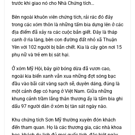
trước khi giao nó cho Nhà Chứng tích…
Bên ngoài khuôn viên chứng tích, rải rác đó đây
trong các xóm thôn là những tấm bia dựng lên ở các
địa điểm đã xảy ra các cuộc bắn giết. Ðây là tháp
canh ở rìa làng, bên con đường đất nhỏ xã Thuận
Yên với 102 người bị bắn chết. Kia là cây gòn nơi 15
phụ nữ và trẻ em bị sát hại.
Ở xóm Mỹ Hội, bây giờ bóng dừa đã vươn cao,
ngoài kia biển xanh vẫn xua những đợt sóng bạc
đầu vào bãi cát vàng sạch sẽ, duyên dáng, đúng là
một cảnh đẹp có hạng ở Việt Nam. Giữa những
khung cảnh trầm lắng thân thương ấy là tấm bia ghi
dấu 97 người dân ở xóm bị tàn sát ngày nào.
Khu chứng tích Sơn Mỹ thường xuyên đón khách
đến tham quan. Họ là các thương gia, các nhà khoa
học, khách du lịch đủ mọi quốc tịch, đặc biệt ngày