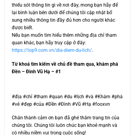
thiếu sót thông tin gì về nơi đây, mong bạn hãy để
lại bình luận bên dưới để chúng tôi cập nhật bổ
sung nhiều thông tin đầy đủ hơn cho người khác
được biết.
Nếu bạn muốn tìm hiểu thêm những địa chỉ tham
quan khác, bạn hãy truy cập ở đây:
https://top9.com.vn/dia-diem-du-lich/
.
Từ khoá tìm kiếm về chủ đề tham qua, khám phá
Đền – Đình Vũ Hạ – #1
#địa #chỉ #tham #quan #du #lịch #và #Khám #phá
#vẻ #đẹp #của #Đền #Đình #Vũ #Hạ #fooxvn
Chân thành cảm ơn bạn đã ghé thăm trang tin của
chúng tôi. Chúng tôi luôn chúc bạn khoẻ mạnh và
có nhiều niềm vui trong cuộc sống!