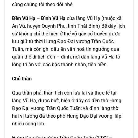
cùng chúng tôi theo dõi nhé!
Đền Vũ Hạ – Đình Vũ Hạ
của làng Vũ Hạ (thuộc xã
An Vũ, huyện Quỳnh Phụ, tỉnh Thái Bình) Bề dày lịch
sử không chỉ thể hiện ở thế võ gậy cổ truyền được
lưu giữ từ thời Hưng Đạo Đại vương Trần Quốc
Tuấn, mà còn ghi dấu ấn văn hoá tín ngưỡng qua
quần thể di tích đền – đình, nơi dân làng Vũ Hạ tỏ
lòng tri ân với các bậc thánh nhân, tiền hiền.
Chủ thần
Qua thần phả, thần tích còn lưu lại và thực tế tại
làng Vũ Hạ, được biết, hiện ở đây có đền thờ Hưng
Đạo Đại vương Trần Quốc Tuấn; và đình làng thờ
hai vị tướng đã theo phò Hưng Đạo Đại vương, lập
nhiều công lớn.
Hưng Đạo Đại vương Trần Quốc Tuấn (1232 –