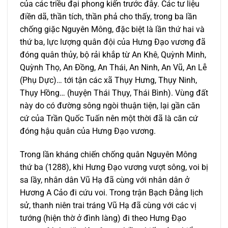
của các triều đại phong kiến trước đây. Các tư liệu
điền dã, thần tích, thần phả cho thấy, trong ba lần
chống giặc Nguyên Mông, đặc biệt là lần thứ hai và
thứ ba, lực lượng quân đội của Hưng Đạo vương đã
đóng quân thủy, bộ rải khắp từ An Khê, Quỳnh Minh,
Quỳnh Thọ, An Đồng, An Thái, An Ninh, An Vũ, An Lễ
(Phụ Dực)… tới tận các xã Thụy Hưng, Thụy Ninh,
Thụy Hồng… (huyện Thái Thụy, Thái Bình). Vùng đất
này do có đường sông ngòi thuận tiện, lại gần căn
cứ của Trần Quốc Tuấn nên một thời đã là căn cứ
đóng hậu quân của Hưng Đạo vương.
Trong lần kháng chiến chống quân Nguyên Mông
thứ ba (1288), khi Hưng Đạo vương vượt sông, voi bị
sa lầy, nhân dân Vũ Hạ đã cùng với nhân dân ở
Hương A Cảo đi cứu voi. Trong trận Bạch Đằng lịch
sử, thanh niên trai tráng Vũ Hạ đã cùng với các vị
tướng (hiện thờ ở đình làng) đi theo Hưng Đạo