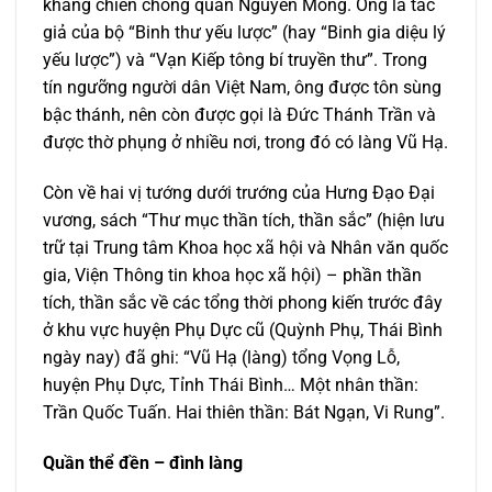
kháng chiến chống quân Nguyên Mông. Ông là tác
giả của bộ “Binh thư yếu lược” (hay “Binh gia diệu lý
yếu lược”) và “Vạn Kiếp tông bí truyền thư”. Trong
tín ngưỡng người dân Việt Nam, ông được tôn sùng
bậc thánh, nên còn được gọi là Đức Thánh Trần và
được thờ phụng ở nhiều nơi, trong đó có làng Vũ Hạ.
Còn về hai vị tướng dưới trướng của Hưng Đạo Đại
vương, sách “Thư mục thần tích, thần sắc” (hiện lưu
trữ tại Trung tâm Khoa học xã hội và Nhân văn quốc
gia, Viện Thông tin khoa học xã hội) – phần thần
tích, thần sắc về các tổng thời phong kiến trước đây
ở khu vực huyện Phụ Dực cũ (Quỳnh Phụ, Thái Bình
ngày nay) đã ghi: “Vũ Hạ (làng) tổng Vọng Lỗ,
huyện Phụ Dực, Tỉnh Thái Bình… Một nhân thần:
Trần Quốc Tuấn. Hai thiên thần: Bát Ngạn, Vi Rung”.
Quần thể đền – đình làng