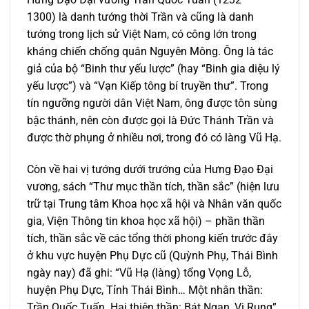
1300) là danh tướng thời Trần và cũng là danh
tướng trong lịch sử Việt Nam, có công lớn trong
kháng chiến chống quân Nguyên Mông. Ông là tác
giả của bộ “Binh thư yếu lược” (hay “Binh gia diệu lý
yếu lược”) và “Vạn Kiếp tông bí truyền thư”. Trong
tín ngưỡng người dân Việt Nam, ông được tôn sùng
bậc thánh, nên còn được gọi là Đức Thánh Trần và
được thờ phụng ở nhiều nơi, trong đó có làng Vũ Hạ.
Còn về hai vị tướng dưới trướng của Hưng Đạo Đại
vương, sách “Thư mục thần tích, thần sắc” (hiện lưu
trữ tại Trung tâm Khoa học xã hội và Nhân văn quốc
gia, Viện Thông tin khoa học xã hội) – phần thần
tích, thần sắc về các tổng thời phong kiến trước đây
ở khu vực huyện Phụ Dực cũ (Quỳnh Phụ, Thái Bình
ngày nay) đã ghi: “Vũ Hạ (làng) tổng Vọng Lỗ,
huyện Phụ Dực, Tỉnh Thái Bình… Một nhân thần:
Trần Quốc Tuấn. Hai thiên thần: Bát Ngạn, Vi Rung”.