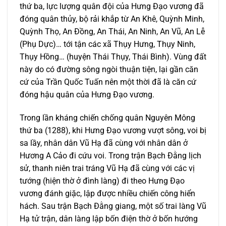
thứ ba, lực lượng quân đội của Hưng Đạo vương đã
đóng quân thủy, bộ rải khắp từ An Khê, Quỳnh Minh,
Quỳnh Thọ, An Đồng, An Thái, An Ninh, An Vũ, An Lễ
(Phụ Dực)… tới tận các xã Thụy Hưng, Thụy Ninh,
Thụy Hồng… (huyện Thái Thụy, Thái Bình). Vùng đất
này do có đường sông ngòi thuận tiện, lại gần căn
cứ của Trần Quốc Tuấn nên một thời đã là căn cứ
đóng hậu quân của Hưng Đạo vương.
Trong lần kháng chiến chống quân Nguyên Mông
thứ ba (1288), khi Hưng Đạo vương vượt sông, voi bị
sa lầy, nhân dân Vũ Hạ đã cùng với nhân dân ở
Hương A Cảo đi cứu voi. Trong trận Bạch Đằng lịch
sử, thanh niên trai tráng Vũ Hạ đã cùng với các vị
tướng (hiện thờ ở đình làng) đi theo Hưng Đạo
vương đánh giặc, lập được nhiều chiến công hiển
hách. Sau trận Bạch Đằng giang, một số trai làng Vũ
Hạ tử trận, dân làng lập bốn điện thờ ở bốn hướng