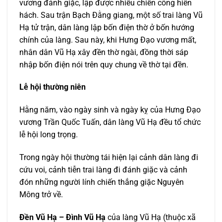
vương đánh giặc, lập được nhiều chiến công hiển
hách. Sau trận Bạch Đằng giang, một số trai làng Vũ
Hạ tử trận, dân làng lập bốn điện thờ ở bốn hướng
chính của làng. Sau này, khi Hưng Đạo vương mất,
nhân dân Vũ Hạ xây đền thờ ngài, đồng thời sáp
nhập bốn điện nói trên quy chung về thờ tại đền.
Lễ hội thường niên
Hằng năm, vào ngày sinh và ngày kỵ của Hưng Đạo
vương Trần Quốc Tuấn, dân làng Vũ Hạ đều tổ chức
lễ hội long trọng.
Trong ngày hội thường tái hiện lại cảnh dân làng đi
cứu voi, cảnh tiễn trai làng đi đánh giặc và cảnh
đón những người lính chiến thắng giặc Nguyên
Mông trở về.
Đền Vũ Hạ – Đình Vũ Hạ
của làng Vũ Hạ (thuộc xã