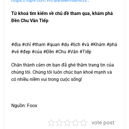
https://top9.com.vn/dia-diem-du-lich/
.
Từ khoá tìm kiếm về chủ đề tham qua, khám phá
Đền Chu Văn Tiếp
#địa #chỉ #tham #quan #du #lịch #và #Khám #phá
#vẻ #đẹp #của #Đền #Chu #Văn #Tiếp
Chân thành cảm ơn bạn đã ghé thăm trang tin của
chúng tôi. Chúng tôi luôn chúc bạn khoẻ mạnh và
có nhiều niềm vui trong cuộc sống!
Nguồn: Foox
vote post