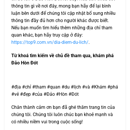
thông tin gì về nơi đây, mong bạn hãy để lại bình
luận bên dưới để chúng tôi cập nhật bổ sung nhiều
thông tin đầy đủ hơn cho người khác được biết.
Nếu bạn muốn tìm hiểu thêm những địa chỉ tham
quan khác, bạn hãy truy cập ở đây:
https://top9.com.vn/dia-diem-du-lich/
.
Từ khoá tìm kiếm về chủ đề tham qua, khám phá
Đảo Hòn Đót
#địa #chỉ #tham #quan #du #lịch #và #Khám #phá
#vẻ #đẹp #của #Đảo #Hòn #Đót
Chân thành cảm ơn bạn đã ghé thăm trang tin của
chúng tôi. Chúng tôi luôn chúc bạn khoẻ mạnh và
có nhiều niềm vui trong cuộc sống!