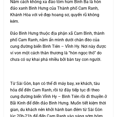
Nằm cách không xa đảo tôm hùm Bình Ba là hòn
đảo xanh Bình Hưng của Thành phố Cam Ranh,
Khánh Hòa với vẻ đẹp hoang sơ, quyến rũ không
kém.
Đảo Bình Hưng thuộc địa phận xã Cam Bình, thành
phố Cam Ranh, nằm ẩn mình dưới chân đèo của
cung đường biển Bình Tiên – Vĩnh Hy. Nơi này được
ví von một cách thân thương là “hòn ngọc thô” do
chưa có sự khai phá nhiều bởi bàn tay con người.
Từ Sài Gòn, bạn có thể đi máy bay, xe khách, tàu
hỏa để đến Cam Ranh, rồi từ đây tiếp tục đi theo
cung đường biển Vĩnh Hy – Bình Tiên rồi đi thuyền ở
Bãi Kinh để đến đảo Bình Hưng. Muốn tiết kiệm thời
gian, du khách nên khởi hành ban đêm từ Sài Gòn
lúc 20h-21h để đến Cam Ranh vào sáng sớm hôm