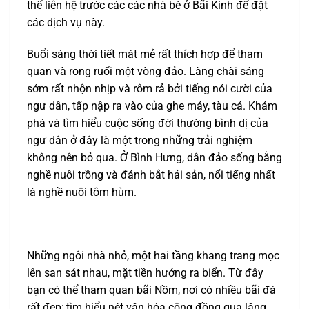
thể liên hệ trước các các nhà bè ở Bãi Kinh để đặt
các dịch vụ này.
Buổi sáng thời tiết mát mẻ rất thích hợp để tham
quan và rong ruổi một vòng đảo. Làng chài sáng
sớm rất nhộn nhịp và rôm rả bởi tiếng nói cười của
ngư dân, tấp nập ra vào của ghe máy, tàu cá. Khám
phá và tìm hiểu cuộc sống đời thường bình dị của
ngư dân ở đây là một trong những trải nghiệm
không nên bỏ qua. Ở Bình Hưng, dân đảo sống bằng
nghề nuôi trồng và đánh bắt hải sản, nổi tiếng nhất
là nghề nuôi tôm hùm.
Những ngôi nhà nhỏ, một hai tầng khang trang mọc
lên san sát nhau, mặt tiền hướng ra biển. Từ đây
bạn có thể tham quan bãi Nồm, nơi có nhiều bãi đá
rất đẹp; tìm hiểu nét văn hóa cộng đồng qua lăng