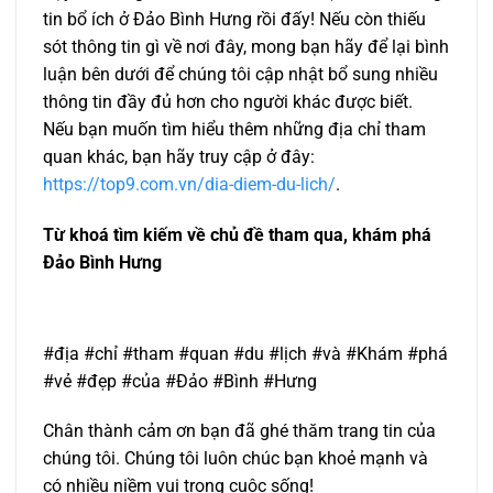
tin bổ ích ở Đảo Bình Hưng rồi đấy! Nếu còn thiếu
sót thông tin gì về nơi đây, mong bạn hãy để lại bình
luận bên dưới để chúng tôi cập nhật bổ sung nhiều
thông tin đầy đủ hơn cho người khác được biết.
Nếu bạn muốn tìm hiểu thêm những địa chỉ tham
quan khác, bạn hãy truy cập ở đây:
https://top9.com.vn/dia-diem-du-lich/
.
Từ khoá tìm kiếm về chủ đề tham qua, khám phá
Đảo Bình Hưng
#địa #chỉ #tham #quan #du #lịch #và #Khám #phá
#vẻ #đẹp #của #Đảo #Bình #Hưng
Chân thành cảm ơn bạn đã ghé thăm trang tin của
chúng tôi. Chúng tôi luôn chúc bạn khoẻ mạnh và
có nhiều niềm vui trong cuộc sống!