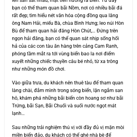
lên san sát nhau, mặt tiền hướng ra biển. Từ đây
bạn có thể tham quan bãi Nồm, nơi có nhiều bãi đá
rất đẹp; tìm hiểu nét văn hóa cộng đồng qua lăng
ông Nam Hải, miếu Bà, chùa Bình Hưng; leo núi Hòn
Bù để tham quan hải đăng Hòn Chút,… Đứng trên
ngọn hải đăng, bạn có thể quan sát nhịp sống hối
hả của các con tàu ăn hàng trên cảng Cam Ranh,
phóng tầm mắt ra tới vùng biển bao la nơi điểm
xuyết những chiếc thuyền câu bé nhỏ, từ xa trông
như những món đồ chơi.
Vào giữa trưa, du khách nên thuê tàu để tham quan
làng chài, đắm mình trong sóng biển, lặn ngắm san
hô, khám phá những bãi biển còn hoang sơ như bãi
Trứng, bãi Sạn, Bãi Chuối và suối nước ngọt mát
lạnh…
Sau những trải nghiệm thú vị với đầy đủ vị mặn mòi
miền biển đảo, du khách có thể ghé nhà bè để