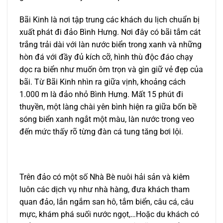
Bãi Kinh là nơi tập trung các khách du lịch chuẩn bị
xuất phát đi đảo Bình Hưng. Nơi đây có bãi tắm cát
trắng trải dài với làn nước biển trong xanh và những
hòn đá với đầy đủ kích cỡ, hình thù độc đáo chạy
dọc ra biển như muốn ôm trọn và gìn giữ vẻ đẹp của
bãi. Từ Bãi Kinh nhìn ra giữa vịnh, khoảng cách
1.000 m là đảo nhỏ Bình Hưng. Mất 15 phút đi
thuyền, một làng chài yên bình hiện ra giữa bốn bề
sóng biển xanh ngắt một màu, làn nước trong veo
đến mức thấy rõ từng đàn cá tung tăng bơi lội.
Trên đảo có một số Nhà Bè nuôi hải sản và kiêm
luôn các dịch vụ như nhà hàng, đưa khách tham
quan đảo, lắn ngắm san hô, tắm biển, câu cá, câu
mực, khám phá suối nước ngọt,…Hoặc du khách có