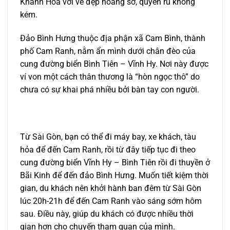
Khánh Hòa với vẻ đẹp hoang sơ, quyến rũ không
kém.
Đảo Bình Hưng thuộc địa phận xã Cam Bình, thành
phố Cam Ranh, nằm ẩn mình dưới chân đèo của
cung đường biển Bình Tiên – Vĩnh Hy. Nơi này được
ví von một cách thân thương là “hòn ngọc thô” do
chưa có sự khai phá nhiều bởi bàn tay con người.
Từ Sài Gòn, bạn có thể đi máy bay, xe khách, tàu
hỏa để đến Cam Ranh, rồi từ đây tiếp tục đi theo
cung đường biển Vĩnh Hy – Bình Tiên rồi đi thuyền ở
Bãi Kinh để đến đảo Bình Hưng. Muốn tiết kiệm thời
gian, du khách nên khởi hành ban đêm từ Sài Gòn
lúc 20h-21h để đến Cam Ranh vào sáng sớm hôm
sau. Điều này, giúp du khách có được nhiều thời
gian hơn cho chuyến tham quan của mình.